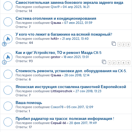
Самостоятельная замена бокового зеркала заднего вида
Последнее сообщение
Qiwi9
«
04 апр 2023, 16:21
Ответы:
14
Система отопления и кондиционирования
Последнее сообщение
Qзьма
«
07 июн 2022, 01:59
Ответы:
7
У кого что лежит в багажнике на всякий пожарный?
Последнее сообщение
IvAS+
«
21 апр 2022, 13:40
Ответы:
44
1
2
3
Как и где! Устройство, ТО и ремонт Мазда CX-5
Последнее сообщение
gestor
«
18 июл 2021, 13:01
Ответы:
93
1
2
3
4
5
Стоимость ремонта, установки доп. оборудования на CX-5.
Последнее сообщение
Qзьма
«
28 сен 2018, 12:14
Ответы:
6
Японская инструкция составлена грамотней Европейской
Последнее сообщение
Littlepirozhok
«
27 сен 2018, 13:23
Ответы:
7
Ваша помощь
Последнее сообщение
Сокол78
«
05 сен 2017, 12:09
Ответы:
1
Пробил радиатор на трассе: полезная информация !
Последнее сообщение
Серый 66
«
20 фев 2017, 19:49
Ответы:
17