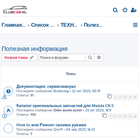
П
о
Главная страница
Список форумов
ТЕХНИЧЕСКИЙ РАЗДЕЛ
Полезная информация
и
с
к
Полезная информация
Поиск
Расширенный пои
Новая тема
Темы
Документация, сервисмануал
Последнее сообщение
Всеволод
«
22 окт 2025, 00:19
Ответы:
91
1
2
3
4
5
Каталог оригинальных запчастей для Mazda CX-5
Последнее сообщение
Oren-zoom-zoom
«
25 окт 2025, 18:11
Ответы:
108
1
2
3
4
5
6
How to или Ремонт своими руками
Последнее сообщение
Qiwi9
«
04 апр 2023, 16:25
Ответы:
5