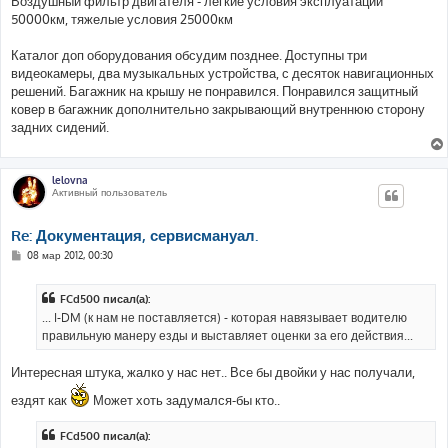
Воздушный фильтр двигателя - легкие условия эксплуатации
50000км, тяжелые условия 25000км
Каталог доп оборудования обсудим позднее. Доступны три
видеокамеры, два музыкальных устройства, с десяток навигационных
решений. Багажник на крышу не понравился. Понравился защитный
ковер в багажник дополнительно закрывающий внутреннюю сторону
задних сидений.
lelovna
Активный пользователь
Re: Документация, сервисмануал.
С
08 мар 2012, 00:30
о
о
б
FCd500 писал(а):
щ
е
... I-DM (к нам не поставляется) - которая навязывает водителю
н
правильную манеру езды и выставляет оценки за его действия...
и
е
Интересная штука, жалко у нас нет.. Все бы двойки у нас получали,
ездят как
Может хоть задумался-бы кто..
FCd500 писал(а):