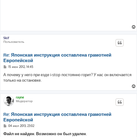
Skif
Пользователь
Re: Японская инструкция составлена грамотней
Европейской
С
15 июн 2012, 14:45
о
о
А почему у него при езде i-stop постоянно горит? У нас он включается
б
только на остановке.
щ
е
н
и
е
rayne
Модератор
Re: Японская инструкция составлена грамотней
Европейской
С
04 июл 2013, 23:02
о
о
Файл не найден. Возможно он был удален.
б