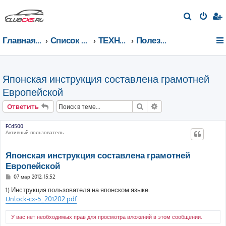
П
о
Главная страница
Список форумов
ТЕХНИЧЕСКИЙ РАЗДЕЛ
Полезная информация
и
с
к
Японская инструкция составлена грамотней
Европейской
Поиск
Расширенный поис
Ответить
FCd500
Активный пользователь
Японская инструкция составлена грамотней
Европейской
С
07 мар 2012, 15:52
о
о
1) Инструкция пользователя на японском языке.
б
Unlock-cx-5_201202.pdf
щ
е
н
У вас нет необходимых прав для просмотра вложений в этом сообщении.
и
е