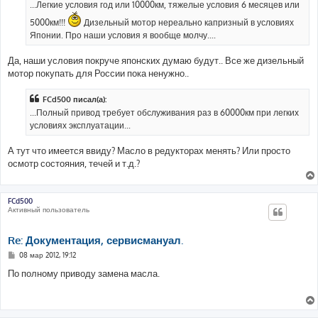
...Легкие условия год или 10000км, тяжелые условия 6 месяцев или
5000км!!!
Дизельный мотор нереально капризный в условиях
Японии. Про наши условия я вообще молчу....
Да, наши условия покруче японских думаю будут.. Все же дизельный
мотор покупать для России пока ненужно..
FCd500 писал(а):
...Полный привод требует обслуживания раз в 60000км при легких
условиях эксплуатации...
А тут что имеется ввиду? Масло в редукторах менять? Или просто
осмотр состояния, течей и т.д.?
FCd500
Активный пользователь
Re: Документация, сервисмануал.
С
08 мар 2012, 19:12
о
о
По полному приводу замена масла.
б
щ
е
н
и