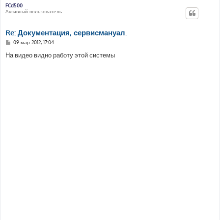
е
FCd500
Активный пользователь
Re: Документация, сервисмануал.
С
09 мар 2012, 17:04
о
о
На видео видно работу этой системы
б
щ
е
н
и
е