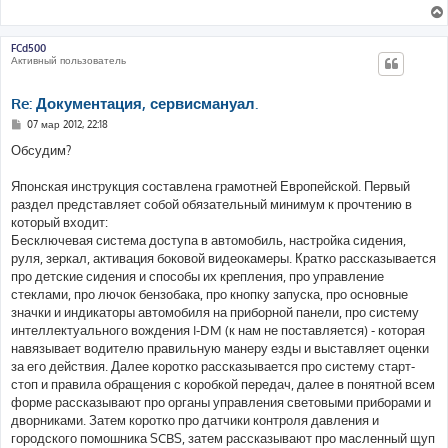
FCd500
Активный пользователь
Re: Документация, сервисмануал.
С
07 мар 2012, 22:18
о
о
Обсудим?
б
щ
е
Японская инструкция составлена грамотней Европейской. Первый
н
раздел представляет собой обязательный минимум к прочтению в
и
е
который входит:
Бесключевая система доступа в автомобиль, настройка сидения,
руля, зеркал, активация боковой видеокамеры. Кратко рассказывается
про детские сидения и способы их крепления, про управление
стеклами, про лючок бензобака, про кнопку запуска, про основные
значки и индикаторы автомобиля на приборной панели, про систему
интеллектуального вождения I-DM (к нам не поставляется) - которая
навязывает водителю правильную манеру езды и выставляет оценки
за его действия. Далее коротко рассказывается про систему старт-
стоп и правила обращения с коробкой передач, далее в понятной всем
форме рассказывают про органы управления световыми приборами и
дворниками. Затем коротко про датчики контроля давления и
городского помошника SCBS, затем рассказывают про масленный щуп