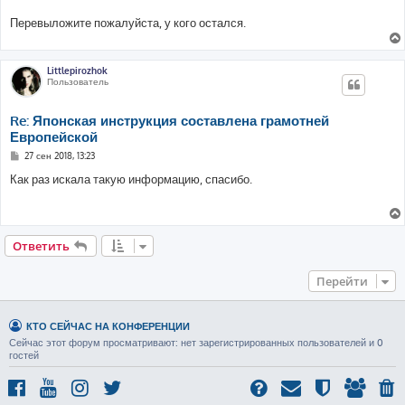
щ
е
Перевыложите пожалуйста, у кого остался.
н
и
е
Littlepirozhok
Пользователь
Re: Японская инструкция составлена грамотней
Европейской
С
27 сен 2018, 13:23
о
о
Как раз искала такую информацию, спасибо.
б
щ
е
н
и
е
Ответить
Перейти
КТО СЕЙЧАС НА КОНФЕРЕНЦИИ
Сейчас этот форум просматривают: нет зарегистрированных пользователей и 0
гостей