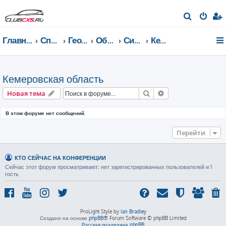
П
о
Главная страница
Список форумов
География Клуба CX-5 CLUB
Общение по регионам
Сибирский федеральный округ
Кемеровская область
и
с
к
Кемеровская область
Поиск
Расширенный пои
Новая тема
В этом форуме нет сообщений.
Перейти
КТО СЕЙЧАС НА КОНФЕРЕНЦИИ
Сейчас этот форум просматривают: нет зарегистрированных пользователей и 1
гость
ProLight Style by
Ian Bradley
Создано на основе
phpBB
® Forum Software © phpBB Limited
Русская поддержка phpBB