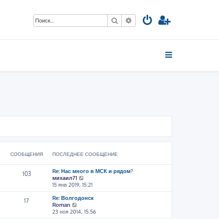
Поиск
Расширенный поиск
СООБЩЕНИЯ
ПОСЛЕДНЕЕ СООБЩЕНИЕ
Re: Нас много в МСК и рядом?
103
П
михаил71
е
15 янв 2019, 15:21
р
Re: Волгодонск
е
17
П
Roman
й
е
23 ноя 2014, 15:56
т
р
и