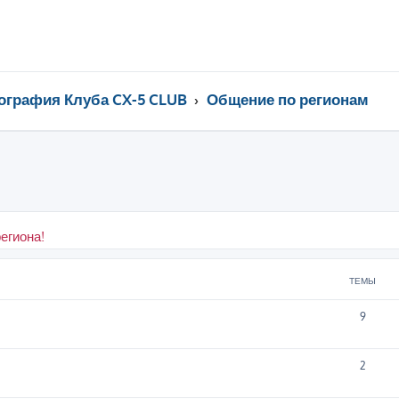
ография Клуба CX-5 CLUB
Общение по регионам
егиона!
ТЕМЫ
9
2