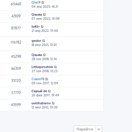
Qiwi9
65460
04 апр 2023, 16:21
Qзьма
43109
07 июн 2022, 01:59
IvAS+
87877
21 апр 2022, 13:40
gestor
176782
18 июл 2021, 13:01
Qзьма
45298
28 сен 2018, 12:14
Littlepirozhok
46359
27 сен 2018, 13:23
Сокол78
33720
05 сен 2017, 12:09
Серый 66
57770
20 фев 2017, 19:49
uumhabarov
43599
12 июл 2012, 01:30
Перейти