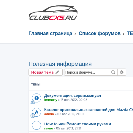
Главная страница
Список форумов
Т
Полезная информация
Поиск
Рас
Новая тема
ТЕМЫ
Документация, сервисмануал
immorty
»
17 янв 2012, 02:06
Каталог оригинальных запчастей для Mazda C
admin
»
02 авг 2012, 21:00
How to или Ремонт своими руками
rayne
»
05 авг 2013, 21:31