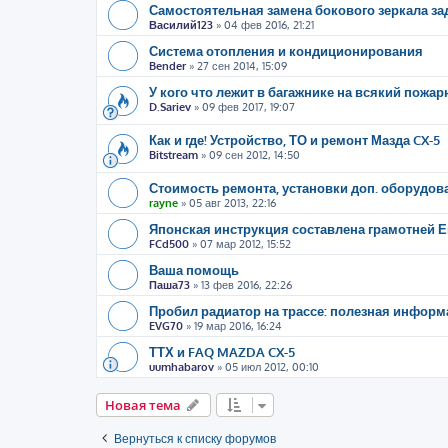
Самостоятельная замена бокового зеркала за
Василий123
»
04 фев 2016, 21:21
Система отопления и кондиционирования
Bender
»
27 сен 2014, 15:09
У кого что лежит в багажнике на всякий пожа
D.Sariev
»
09 фев 2017, 19:07
Как и где! Устройство, ТО и ремонт Мазда CX-5
Bitstream
»
09 сен 2012, 14:50
Стоимость ремонта, установки доп. оборудова
rayne
»
05 авг 2013, 22:16
Японская инструкция составлена грамотней 
FCd500
»
07 мар 2012, 15:52
Ваша помощь
Паша73
»
13 фев 2016, 22:26
Пробил радиатор на трассе: полезная информ
EVG70
»
19 мар 2016, 16:24
ТТХ и FAQ MAZDA CX-5
uumhabarov
»
05 июл 2012, 00:10
Новая тема
Вернуться к списку форумов