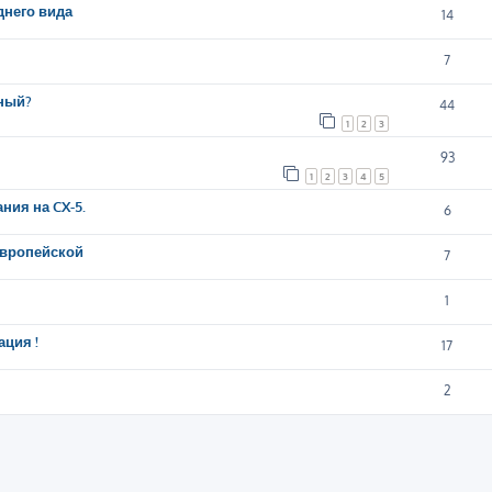
днего вида
14
7
рный?
44
1
2
3
93
1
2
3
4
5
ния на CX-5.
6
Европейской
7
1
ация !
17
2