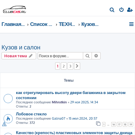
П
о
Главная страница
Список форумов
ТЕХНИЧЕСКИЙ РАЗДЕЛ
Кузов и салон
и
с
к
Кузов и салон
Поиск
Расширенный пои
Новая тема
1
2
3
След.
Темы
как отрегулировать высоту двери багажника в закрытом
состоянии
Последнее сообщение
Mihrutkin
«
29 ноя 2025, 14:34
Ответы:
2
Лобовое стекло
Последнее сообщение
Galina07
«
15 июл 2024, 20:57
Ответы:
372
1
…
16
17
18
19
Качество (крепость) пластиковых элементов защиты днища