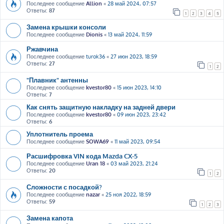
Последнее сообщение
Allion
«
28 май 2024, 07:57
Ответы:
87
1
2
3
4
5
Замена крышки консоли
Последнее сообщение
Dionis
«
13 май 2024, 11:59
Ржавчина
Последнее сообщение
turok36
«
27 июн 2023, 18:59
Ответы:
27
1
2
"Плавник" антенны
Последнее сообщение
kvestor80
«
15 июн 2023, 14:10
Ответы:
7
Как снять защитную накладку на задней двери
Последнее сообщение
kvestor80
«
09 июн 2023, 23:42
Ответы:
6
Уплотнитель проема
Последнее сообщение
SOWA69
«
11 май 2023, 09:54
Расшифровка VIN кода Mazda CX-5
Последнее сообщение
Uran 18
«
03 май 2023, 21:24
Ответы:
20
1
2
Сложности с посадкой?
Последнее сообщение
nazar
«
25 ноя 2022, 18:59
Ответы:
59
1
2
3
Замена капота