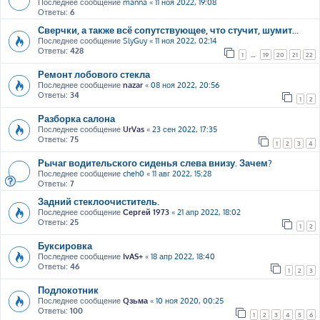
Последнее сообщение
manna
«
11 ноя 2022, 19:08
Ответы:
6
Сверчки, а также всё сопутствующее, что стучит, шумит...
Последнее сообщение
SlyGuy
«
11 ноя 2022, 02:14
Ответы:
428
1
…
19
20
21
22
Ремонт лобового стекла
Последнее сообщение
nazar
«
08 ноя 2022, 20:56
Ответы:
34
1
2
Разборка салона
Последнее сообщение
UrVas
«
23 сен 2022, 17:35
Ответы:
75
1
2
3
4
Рычаг водительского сиденья слева внизу. Зачем?
Последнее сообщение
cheh0
«
11 авг 2022, 15:28
Ответы:
7
Задний стеклоочиститель.
Последнее сообщение
Сергей 1973
«
21 апр 2022, 18:02
Ответы:
25
1
2
Буксировка
Последнее сообщение
IvAS+
«
18 апр 2022, 18:40
Ответы:
46
1
2
3
Подлокотник
Последнее сообщение
Qзьма
«
10 ноя 2020, 00:25
Ответы:
100
1
2
3
4
5
6