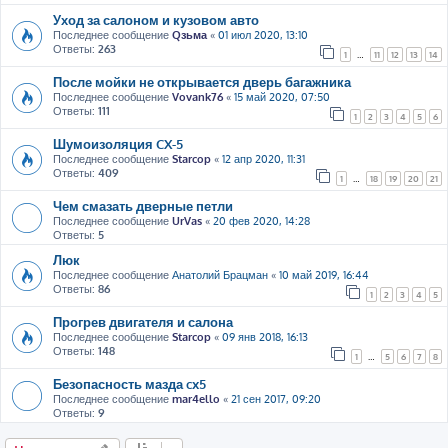
Уход за салоном и кузовом авто
Последнее сообщение
Qзьма
«
01 июл 2020, 13:10
Ответы:
263
1
…
11
12
13
14
После мойки не открывается дверь багажника
Последнее сообщение
Vovank76
«
15 май 2020, 07:50
Ответы:
111
1
2
3
4
5
6
Шумоизоляция CX-5
Последнее сообщение
Starcop
«
12 апр 2020, 11:31
Ответы:
409
1
…
18
19
20
21
Чем смазать дверные петли
Последнее сообщение
UrVas
«
20 фев 2020, 14:28
Ответы:
5
Люк
Последнее сообщение
Анатолий Брацман
«
10 май 2019, 16:44
Ответы:
86
1
2
3
4
5
Прогрев двигателя и салона
Последнее сообщение
Starcop
«
09 янв 2018, 16:13
Ответы:
148
1
…
5
6
7
8
Безопасность мазда cx5
Последнее сообщение
mar4ello
«
21 сен 2017, 09:20
Ответы:
9