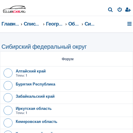
П
о
Главная страница
Список форумов
География Клуба CX-5 CLUB
Общение по регионам
Сибирский федеральный округ
и
с
к
Сибирский федеральный округ
Форум
Алтайский край
Темы:
1
Бурятия Республика
Забайкальский край
Иркутская область
Темы:
1
Кемеровская область