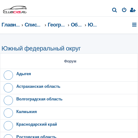
П
о
Главная страница
Список форумов
География Клуба CX-5 CLUB
Общение по регионам
Южный федеральный округ
и
с
к
Южный федеральный округ
Форум
Адыгея
Астраханская область
Волгоградская область
Калмыкия
Краснодарский край
Ростовская область