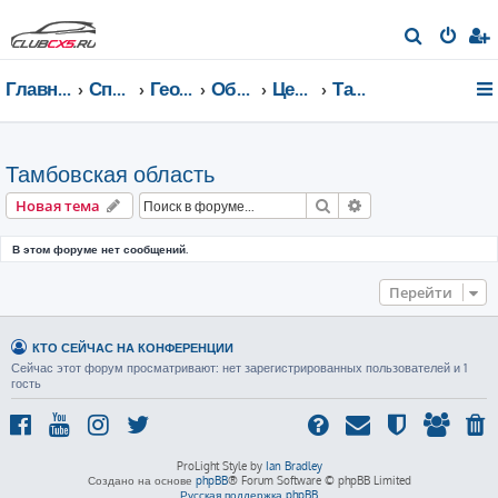
П
о
Главная страница
Список форумов
География Клуба CX-5 CLUB
Общение по регионам
Центральный федеральный округ
Тамбовская область
и
с
к
Тамбовская область
Поиск
Расширенный пои
Новая тема
В этом форуме нет сообщений.
Перейти
КТО СЕЙЧАС НА КОНФЕРЕНЦИИ
Сейчас этот форум просматривают: нет зарегистрированных пользователей и 1
гость
ProLight Style by
Ian Bradley
Создано на основе
phpBB
® Forum Software © phpBB Limited
Русская поддержка phpBB