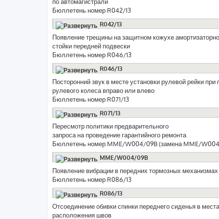
по автомагистрали
Бюллетень номер R042/13
R042/13
Появление трещины на защитном кожухе амортизаторн
стойки передней подвески
Бюллетень номер R046/13
R046/13
Посторонний звук в месте установки рулевой рейки при 
рулевого колеса вправо или влево
Бюллетень номер R071/13
R071/13
Пересмотр политики предварительного
запроса на проведение гарантийного ремонта
Бюллетень номер MME/W004/09B (замена MME/W004
MME/W004/09B
Появление вибрации в передних тормозных механизмах
Бюллетень номер R086/13
R086/13
Отсоединение обивки спинки переднего сиденья в мест
расположения швов