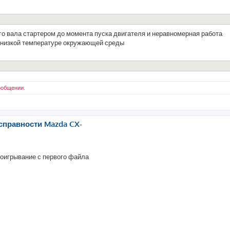
о вала стартером до момента пуска двигателя и неравномерная работа
и низкой температуре окружающей среды
ообщении.
справности Mazda CX-
оигрывание с первого файла