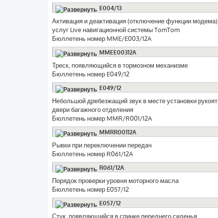
E004/13
Активация и деактивация (отключение функции модема)
услуг Live навигационной системы TomTom
Бюллетень номер MME/E003/12A
MMEE00312A
Треск, появляющийся в тормозном механизме
Бюллетень номер E049/12
E049/12
Небольшой дребезжащий звук в месте установки рукоят
двери багажного отделения
Бюллетень номер MMR/R001/12A
MMRR00112A
Рывки при переключении передач
Бюллетень номер R061/12A
R061/12A
Порядок проверки уровня моторного масла
Бюллетень номер E057/12
E057/12
Стук, появляющийся в спинке переднего сиденья