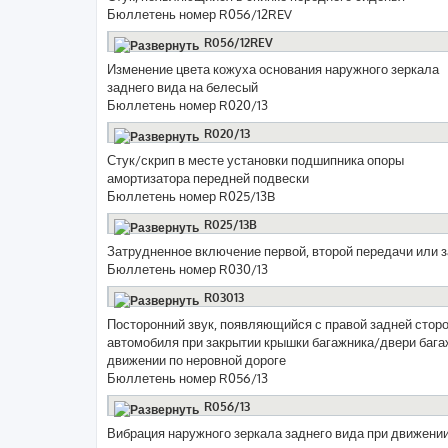
Бюллетень номер R056/12REV
R056/12REV
Изменение цвета кожуха основания наружного зеркала
заднего вида на белесый
Бюллетень номер R020/13
R020/13
Стук/скрип в месте установки подшипника опоры
амортизатора передней подвески
Бюллетень номер R025/13B
R025/13B
Затрудненное включение первой, второй передачи или з
Бюллетень номер R030/13
R03013
Посторонний звук, появляющийся с правой задней стор
автомобиля при закрытии крышки багажника/двери бага
движении по неровной дороге
Бюллетень номер R056/13
R056/13
Вибрация наружного зеркала заднего вида при движени