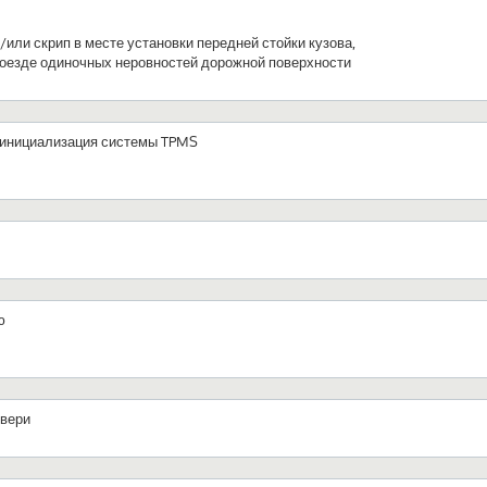
или скрип в месте установки передней стойки кузова,
роезде одиночных неровностей дорожной поверхности
и инициализация системы TPMS
ю
двери