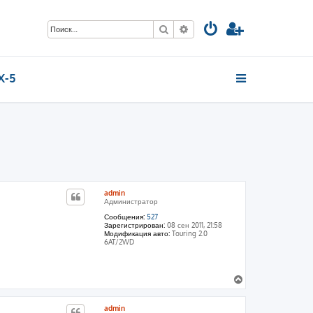
Поиск
Расширенный поиск
X-5
admin
Администратор
Сообщения:
527
Зарегистрирован:
08 сен 2011, 21:58
Модификация авто:
Touring 2.0
6AT/2WD
В
е
р
admin
н