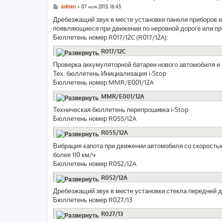
С
admin
»
07 ноя 2013, 16:45
о
о
Дребезжащий звук в месте установки панели приборов и/
б
появляющиеся при движении по неровной дороге или п
щ
е
Бюллетень номер R017/12C (R017/12A):
н
и
R017/12C
е
Проверка аккумуляторной батареи нового автомобиля 
Тех. бюллетень Инициализация i-Stop
Бюллетень номер MMR/E001/12A
MMR/E001/12A
Техническая бюллетень перепрошивка i-Stop
Бюллетень номер R055/12A
R055/12A
Вибрация капота при движении автомобиля со скорость
более 110 км/ч
Бюллетень номер R052/12A
R052/12A
Дребезжащий звук в месте установки стекла передней 
Бюллетень номер R027/13
R027/13