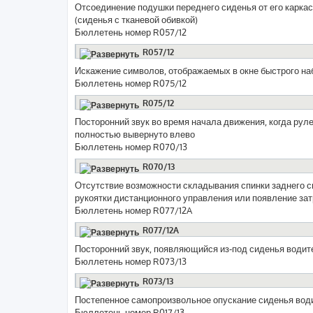
Отсоединение подушки переднего сиденья от его карка
(сиденья с тканевой обивкой)
Бюллетень номер R057/12
R057/12
Искажение символов, отображаемых в окне быстрого на
Бюллетень номер R075/12
R075/12
Посторонний звук во время начала движения, когда рул
полностью вывернуто влево
Бюллетень номер R070/13
R070/13
Отсутствие возможности складывания спинки заднего 
рукоятки дистанционного управления или появление за
Бюллетень номер R077/12A
R077/12A
Посторонний звук, появляющийся из-под сиденья водит
Бюллетень номер R073/13
R073/13
Постепенное самопроизвольное опускание сиденья вод
Бюллетень номер R017/13