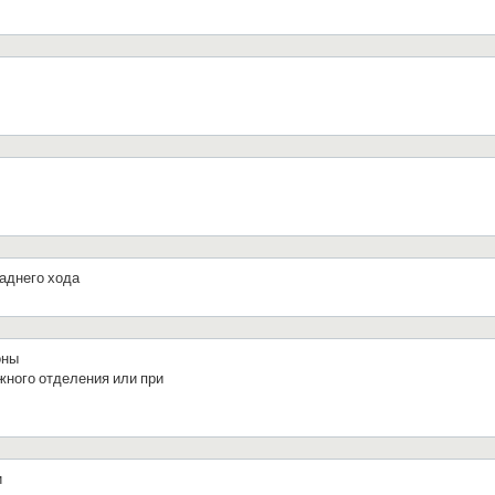
аднего хода
оны
жного отделения или при
и