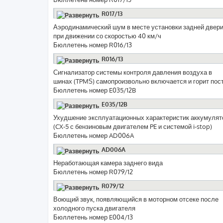
R017/13
Аэродинамический шум в месте установки задней двер
при движении со скоростью 40 км/ч
Бюллетень номер R016/13
R016/13
Сигнализатор системы контроля давления воздуха в
шинах (TPMS) самопроизвольно включается и горит пос
Бюллетень номер E035/12B
E035/12B
Ухудшение эксплуатационных характеристик аккумулято
(CX-5 с бензиновым двигателем PE и системой i-stop)
Бюллетень номер AD006A
AD006A
Неработающая камера заднего вида
Бюллетень номер R079/12
R079/12
Воющий звук, появляющийся в моторном отсеке после
холодного пуска двигателя
Бюллетень номер E004/13