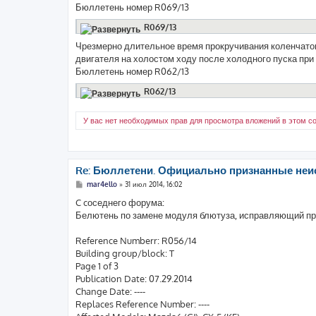
Бюллетень номер R069/13
R069/13
Чрезмерно длительное время прокручивания коленчатог
двигателя на холостом ходу после холодного пуска пр
Бюллетень номер R062/13
R062/13
У вас нет необходимых прав для просмотра вложений в этом с
Re: Бюллетени. Официально признанные неи
С
mar4ello
»
31 июл 2014, 16:02
о
о
C cоседнего форума:
б
Белютень по замене модуля блютуза, исправляющий пр
щ
е
н
Reference Numberr: R056/14
и
е
Building group/block: T
Page 1 of 3
Publication Date: 07.29.2014
Change Date: ----
Replaces Reference Number: ----