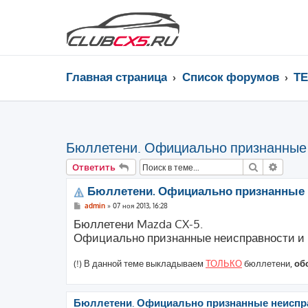
Главная страница
Список форумов
Т
Бюллетени. Официально признанные
Поиск
Расши
Ответить
Бюллетени. Официально признанные 
С
admin
»
07 ноя 2013, 16:28
о
Бюллетени Mazda CX-5.
о
б
Официально признанные неисправности и п
щ
е
н
(!) В данной теме выкладываем
ТОЛЬКО
бюллетени,
об
и
е
Бюллетени. Официально признанные неиспра