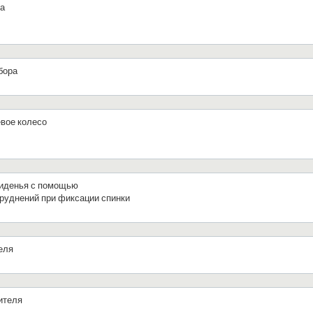
са
бора
евое колесо
сиденья с помощью
труднений при фиксации спинки
еля
ителя