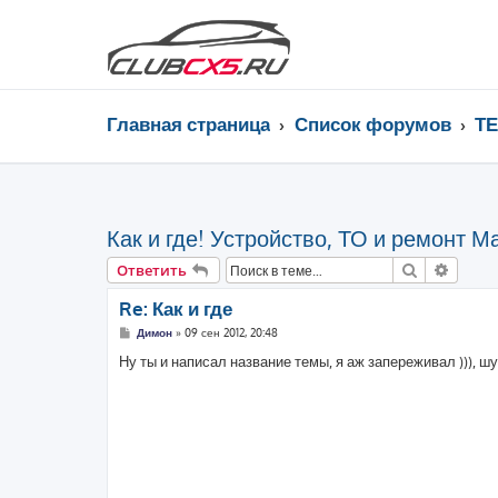
Главная страница
Список форумов
Т
Как и где! Устройство, ТО и ремонт М
Поиск
Расши
Ответить
Re: Как и где
С
Димон
»
09 сен 2012, 20:48
о
о
Ну ты и написал название темы, я аж запереживал ))), ш
б
щ
е
н
и
е