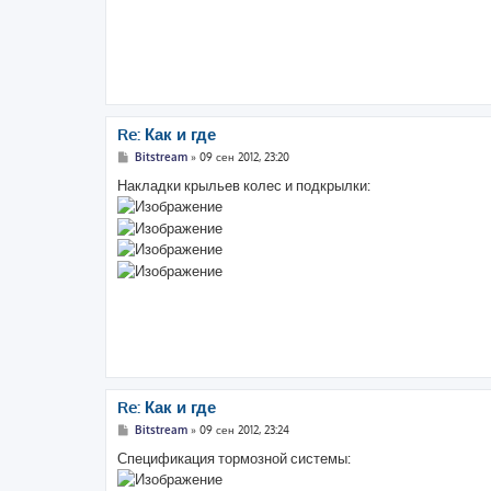
Re: Как и где
С
Bitstream
»
09 сен 2012, 23:20
о
о
Накладки крыльев колес и подкрылки:
б
щ
е
н
и
е
Re: Как и где
С
Bitstream
»
09 сен 2012, 23:24
о
о
Спецификация тормозной системы:
б
щ