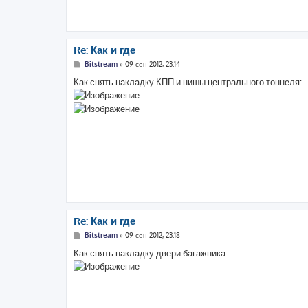
Re: Как и где
С
Bitstream
»
09 сен 2012, 23:14
о
о
Как снять накладку КПП и нишы центрального тоннеля:
б
щ
е
н
и
е
Re: Как и где
С
Bitstream
»
09 сен 2012, 23:18
о
о
Как снять накладку двери багажника:
б
щ
е
н
и
е