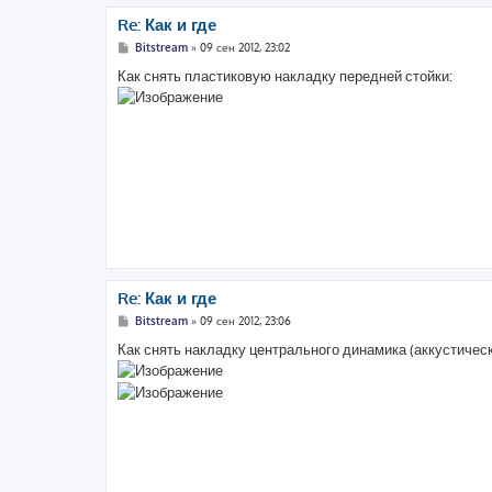
Re: Как и где
С
Bitstream
»
09 сен 2012, 23:02
о
о
Как снять пластиковую накладку передней стойки:
б
щ
е
н
и
е
Re: Как и где
С
Bitstream
»
09 сен 2012, 23:06
о
о
Как снять накладку центрального динамика (аккустичес
б
щ
е
н
и
е