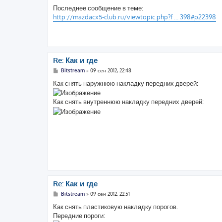
Последнее сообщение в теме:
http://mazdacx5-club.ru/viewtopic.php?f ... 398#p22398
Re: Как и где
С
Bitstream
»
09 сен 2012, 22:48
о
о
Как снять наружнюю накладку передних дверей:
б
щ
е
Как снять внутреннюю накладку передних дверей:
н
и
е
Re: Как и где
С
Bitstream
»
09 сен 2012, 22:51
о
о
Как снять пластиковую накладку порогов.
б
Передние пороги:
щ