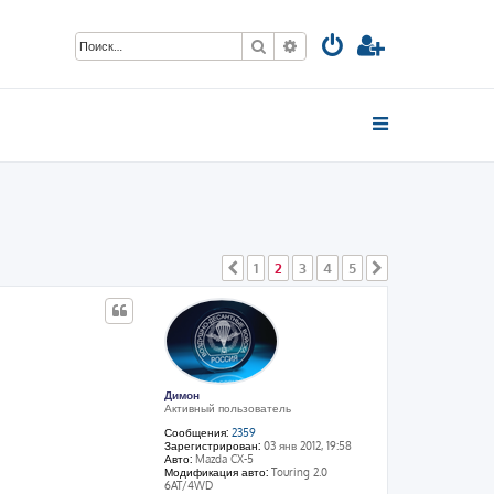
Поиск
Расширенный поиск
1
2
3
4
5
Пред.
След.
Димон
Активный пользователь
Сообщения:
2359
Зарегистрирован:
03 янв 2012, 19:58
Авто:
Mazda CX-5
Модификация авто:
Touring 2.0
6AT/4WD