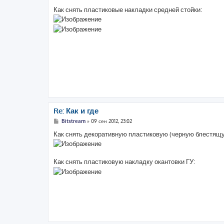
о
о
Как снять пластиковые накладки средней стойки:
б
щ
е
н
и
е
Re: Как и где
С
Bitstream
»
09 сен 2012, 23:02
о
о
Как снять декоративную пластиковую (черную блестящу
б
щ
е
н
Как снять пластиковую накладку окантовки ГУ:
и
е