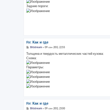
е
н
Задние пороги:
и
е
Re: Как и где
С
Bitstream
»
09 сен 2012, 22:55
о
о
Толщина и твердость металлических частей кузова:
б
Схема:
щ
е
н
Параметры:
и
е
Re: Как и где
С
Bitstream
»
09 сен 2012, 23:00