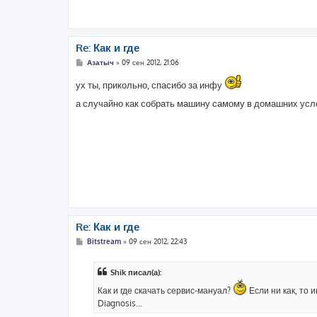
Re: Как и где
С
Азатыч
»
09 сен 2012, 21:06
о
о
ух ты, прикольно, спасибо за инфу
б
щ
а случайно как собрать машину самому в домашних усл
е
н
и
е
Re: Как и где
С
Bitstream
»
09 сен 2012, 22:43
о
о
б
Shik писал(а):
щ
е
Как и где скачать сервис-мануал?
Если ни как, то 
н
и
Diagnosis...
е