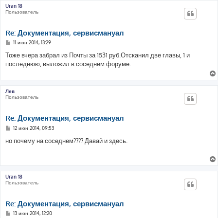
е
Uran 18
Пользователь
Re: Документация, сервисмануал
С
11 июн 2014, 13:29
о
о
Тоже вчера забрал из Почты за 1531 руб.Отсканил две главы, 1 и
б
последнюю, выложил в соседнем форуме.
щ
е
н
и
е
Лев
Пользователь
Re: Документация, сервисмануал
С
12 июн 2014, 09:53
о
о
но почему на соседнем???? Давай и здесь.
б
щ
е
н
и
е
Uran 18
Пользователь
Re: Документация, сервисмануал
С
13 июн 2014, 12:20