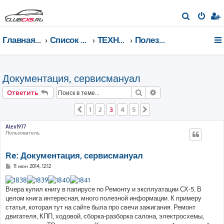
П
о
Главная страница
Список форумов
ТЕХНИЧЕСКИЙ РАЗДЕЛ
Полезная информация
и
с
к
Документация, сервисмануал
Поиск
Расширенный поис
Ответить
1
2
3
4
5
Пред.
След.
Alex1977
Пользователь
Re: Документация, сервисмануал
С
11 июн 2014, 12:12
о
о
б
Вчера купил книгу в папирусе по Ремонту и эксплуатации СХ-5. В
щ
е
целом книга интересная, много полезной информации. К примеру
н
статья, которая тут на сайте была про свечи зажигания. Ремонт
и
е
двигателя, КПП, ходовой, сборка-разборка салона, электросхемы,