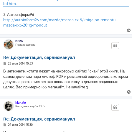
bd.html
3. Автоинформ96
http://autoinform96.com/mazda/mazda-cx-5/kniga-po-remontu-
mazda-cx5-2011g-monolit
rust17
Пользователь
Re: Документация, сервисмануал
С
25 июн 2014, 15:53
о
о
В интернете, кстати лежит на некоторых сайтах "скан" этой книги. На
б
самом деле там пара листоф PDF и рекламный видеоролик, в котором
щ
е
девушка просто листает как попало книжку в демонстрационных
н
целях. Вес примерно 165 мегабайт. Не качайте :)
и
е
Makalu
Резидент клуба CX-5
Re: Документация, сервисмануал
С
29 июн 2014, 15:30
о
о