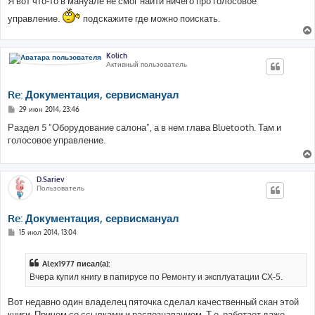
Я вот что-то в мануале не смог найти ничего про голосовое
б
щ
управление.
подскажите где можно поискать.
е
н
и
е
Kolich
Активный пользователь
Re: Документация, сервисмануал
С
29 июн 2014, 23:46
о
о
Раздел 5 "Оборудование салона", а в нем глава Bluetooth. Там и
б
голосовое управление.
щ
е
н
и
е
D.Sariev
Пользователь
Re: Документация, сервисмануал
С
15 июл 2014, 13:04
о
о
б
Alex1977 писал(а):
щ
е
Вчера купил книгу в папирусе по Ремонту и эксплуатации СХ-5.
н
и
е
Вот недавно один владелец пяточка сделал качественный скан этой
книги. Причем со ссылками и распознаванием. Т.е. работает даже