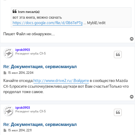
о
о
б
bsm писал(а):
щ
е
вот эта книга, можно скачать
н
https://docs.google.com/file/d/0B6TePTg
... MyblE/edit
и
е
Пишет Файл не обнаружен....
igrok0903
Резидент клуба CX-5
Re: Документация, сервисмануал
С
15 июл 2014, 22:04
о
о
Качайте отсюда:
http://www.drive2.ru/.Войдите
в сообщество Mazda
б
CX-5,просите ссылочку(вежливо,шутка)и вот Вам счастье!Только что
щ
е
проделал тоже самое.
н
и
е
igrok0903
Резидент клуба CX-5
Re: Документация, сервисмануал
С
15 июл 2014, 22:11
о