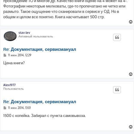
прохождение ТО и многое др. Качество книги оценю на 4 может на 4-.
Фотографии некоторые мелковаты, где-то пропечатано не четко или
размыто. Такое ощущение что сканировали в сервисе у ОД. Но в
общем и целом все понятно. Книга насчитывает 500 стр.
stav-lev
Активный пользователь
Re: Документация, сервисмануал
С
11 июн 2014, 12:29
о
о
Цена книги?
б
щ
е
н
и
е
Alex1977
Пользователь
Re: Документация, сервисмануал
С
11 июн 2014, 13:01
о
о
1500 с копейка. Забирал с пункта самовывоза.
б
щ
е
н
и