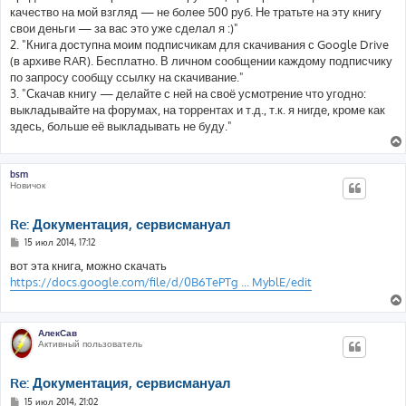
н
качество на мой взгляд — не более 500 руб. Не тратьте на эту книгу
и
е
свои деньги — за вас это уже сделал я :)"
2. "Книга доступна моим подписчикам для скачивания с Google Drive
(в архиве RAR). Бесплатно. В личном сообщении каждому подписчику
по запросу сообщу ссылку на скачивание."
3. "Скачав книгу — делайте с ней на своё усмотрение что угодно:
выкладывайте на форумах, на торрентах и т.д., т.к. я нигде, кроме как
здесь, больше её выкладывать не буду."
bsm
Новичок
Re: Документация, сервисмануал
С
15 июл 2014, 17:12
о
о
вот эта книга, можно скачать
б
https://docs.google.com/file/d/0B6TePTg ... MyblE/edit
щ
е
н
и
е
АлекСав
Активный пользователь
Re: Документация, сервисмануал
С
15 июл 2014, 21:02