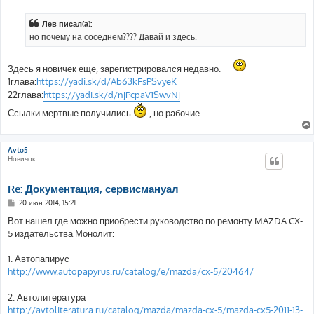
о
о
б
Лев писал(а):
щ
е
но почему на соседнем???? Давай и здесь.
н
и
е
Здесь я новичек еще, зарегистрировался недавно.
1глава:
https://yadi.sk/d/Ab63kFsPSvyeK
22глава:
https://yadi.sk/d/njPcpaV1SwvNj
Ссылки мертвые получились
, но рабочие.
Avto5
Новичок
Re: Документация, сервисмануал
С
20 июн 2014, 15:21
о
о
Вот нашел где можно приобрести руководство по ремонту MAZDA CX-
б
5 издательства Монолит:
щ
е
н
1. Автопапирус
и
е
http://www.autopapyrus.ru/catalog/e/mazda/cx-5/20464/
2. Автолитература
http://avtoliteratura.ru/catalog/mazda/mazda-cx-5/mazda-cx5-2011-13-