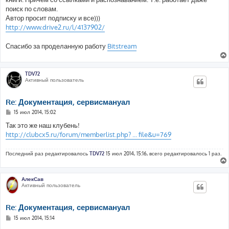
поиск по словам.
Автор просит подписку и все)))
http://www.drive2.ru/l/4137902/
Спасибо за проделанную работу
Bitstream
TDV72
Активный пользователь
Re: Документация, сервисмануал
С
15 июл 2014, 15:02
о
о
Так это же наш клубень!
б
http://clubcx5.ru/forum/memberlist.php? ... file&u=769
щ
е
н
Последний раз редактировалось
TDV72
15 июл 2014, 15:16, всего редактировалось 1 раз.
и
е
АлекСав
Активный пользователь
Re: Документация, сервисмануал
С
15 июл 2014, 15:14
о