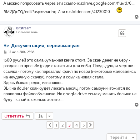
о
А можно попробовать через эти ссылочки:drive.google.com/file/d/0…
б
щ
BM2JQcTQ/edit?usp=sharing Или rusfolder.com/41230010.
е
н
и
е
Bitstream
Пользователь
Re: Документация, сервисмануал
С
15 июл 2014, 23:36
о
о
1500 рублей это сама бумажная книга стоит. За скан денег не беру -
б
раздаю по просьбе (ради статистики для себя). Предыдущая мертвая
щ
е
ссылка - потому как перезалил файл по новой (некоторые жаловались
н
на неудачную скачку), поэтому и ссылка новая стала.
и
е
Здесь бываю редко, извиняюсь....
ЗЫ: на ifolder скан будет лежать месяц, потом самоуничтожится по
правилам файлообменника. На google drive ссылку менять больше не
буду - качайте сколько хотите....
Ответить
1
2
3
4
5
Пред.
След.
Перейти