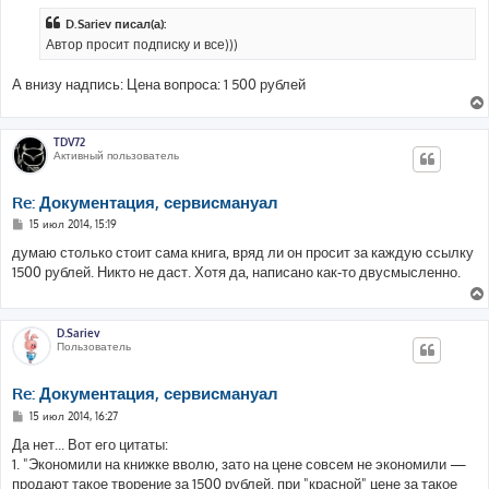
о
б
D.Sariev писал(а):
щ
е
Автор просит подписку и все)))
н
и
е
А внизу надпись: Цена вопроса: 1 500 рублей
TDV72
Активный пользователь
Re: Документация, сервисмануал
С
15 июл 2014, 15:19
о
о
думаю столько стоит сама книга, вряд ли он просит за каждую ссылку
б
1500 рублей. Никто не даст. Хотя да, написано как-то двусмысленно.
щ
е
н
и
е
D.Sariev
Пользователь
Re: Документация, сервисмануал
С
15 июл 2014, 16:27
о
о
Да нет... Вот его цитаты:
б
1. "Экономили на книжке вволю, зато на цене совсем не экономили —
щ
е
продают такое творение за 1500 рублей, при "красной" цене за такое