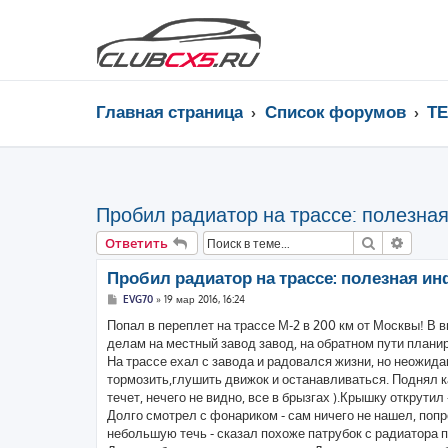
Главная страница
Список форумов
Т
Пробил радиатор на трассе: полезна
Поиск
Расши
Ответить
Пробил радиатор на трассе: полезная ин
С
EVG70
»
19 мар 2016, 16:24
о
о
Попал в переплет на трассе М-2 в 200 км от Москвы! В 
б
делам на местный завод завод, на обратном пути планир
щ
е
На трассе ехал с завода и радовался жизни, но неожид
н
тормозить,глушить движок и останавливаться. Поднял ка
и
е
течет, нечего не видно, все в брызгах ).Крышку открутил
Долго смотрел с фонариком - сам ничего не нашел, по
небольшую течь - сказал похоже патрубок с радиатора п