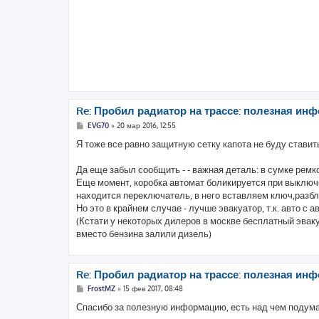
щ
е
н
и
е
Re: Пробил радиатор на трассе: полезная инф
С
EVG70
»
20 мар 2016, 12:55
о
о
Я тоже все равно защитную сетку капота не буду ставить
б
щ
е
Да еще забыл сообщить - - важная деталь: в сумке рем
н
Еще момент, коробка автомат боликируется при выключ
и
е
находится переключатель, в него вставляем ключ,разбл
Но это в крайнем случае - лучше эвакуатор, т.к. авто с 
(Кстати у некоторых дилеров в москве бесплатный эвакуа
вместо бензина залили дизель)
Re: Пробил радиатор на трассе: полезная инф
С
FrostMZ
»
15 фев 2017, 08:48
о
о
Спасибо за полезную информацию, есть над чем подумат
б