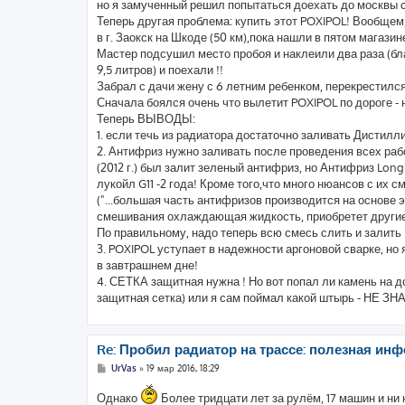
но я замученный решил попытаться доехать до москвы с
Теперь другая проблема: купить этот POXIPOL! Вообщем
в г. Заокск на Шкоде (50 км),пока нашли в пятом магазин
Мастер подсушил место пробоя и наклеили два раза (бл
9,5 литров) и поехали !!
Забрал с дачи жену с 6 летним ребенком, перекрестился
Сначала боялся очень что вылетит POXIPOL по дороге - 
Теперь ВЫВОДЫ:
1. если течь из радиатора достаточно заливать Дистилл
2. Антифриз нужно заливать после проведения всех работ
(2012 г.) был залит зеленый антифриз, но Антифриз Long
лукойл G11 -2 года! Кроме того,что много нюансов с их с
("...большая часть антифризов производится на основе
смешивания охлаждающая жидкость, приобретет другие 
По правильному, надо теперь всю смесь слить и залить
3. POXIPOL уступает в надежности аргоновой сварке, но 
в завтрашнем дне!
4. СЕТКА защитная нужна ! Но вот попал ли камень на до
защитная сетка) или я сам поймал какой штырь - НЕ ЗН
Re: Пробил радиатор на трассе: полезная инф
С
UrVas
»
19 мар 2016, 18:29
о
о
Однако
Более тридцати лет за рулём, 17 машин и ни 
б