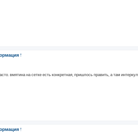
ормация !
часто. вмятина на сетке есть конкретная, пришлось править, а там интеркул
ормация !