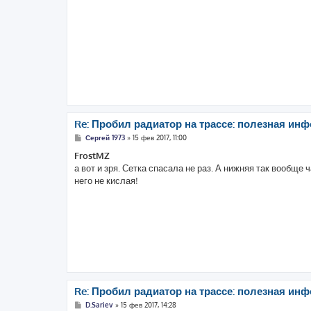
щ
е
н
и
е
Re: Пробил радиатор на трассе: полезная инф
С
Сергей 1973
»
15 фев 2017, 11:00
о
о
FrostMZ
б
а вот и зря. Сетка спасала не раз. А нижняя так вообще 
щ
е
него не кислая!
н
и
е
Re: Пробил радиатор на трассе: полезная инф
С
D.Sariev
»
15 фев 2017, 14:28