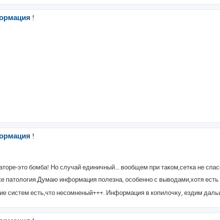
ормация !
ормация !
аторе-это бомба! Но случай единичный... вообщем при таком,сетка не спа
же патология.Думаю информация полезна, особенно с выводами,хотя есть
ние систем есть,что несомненый+++. Информация в копилочку, ездим дал