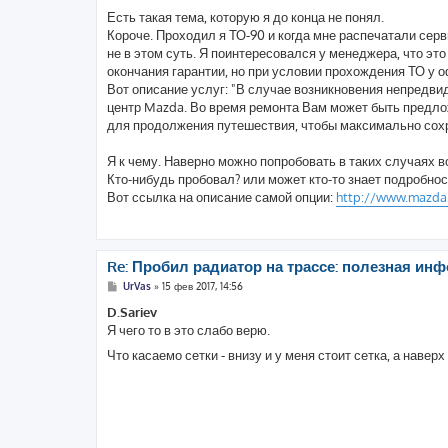
о
о
Есть такая тема, которую я до конца не понял.
б
Короче. Проходил я ТО-90 и когда мне распечатали серви
щ
е
не в этом суть. Я поинтересовался у менеджера, что это 
н
окончания гарантии, но при условии прохождения ТО у о
и
е
Вот описание услуг: "В случае возникновения непредви
центр Mazda. Во время ремонта Вам может быть предло
для продолжения путешествия, чтобы максимально сох
Я к чему. Наверно можно попробовать в таких случаях в
Кто-нибудь пробовал? или может кто-то знает подробнос
Вот ссылка на описание самой опции:
http://www.mazda.
Re: Пробил радиатор на трассе: полезная инф
С
UrVas
»
15 фев 2017, 14:56
о
о
D.Sariev
б
Я чего то в это слабо верю.
щ
е
Что касаемо сетки - внизу и у меня стоит сетка, а нав
н
и
е