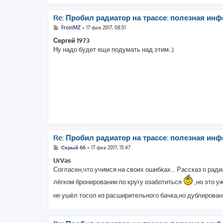
Re: Пробил радиатор на трассе: полезная инф
С
FrostMZ
»
17 фев 2017, 08:51
о
о
Сергей 1973
б
Ну надо будет еще подумать над этим..)
щ
е
н
и
е
Re: Пробил радиатор на трассе: полезная инф
С
Серый 66
»
17 фев 2017, 15:47
о
о
UrVas
б
Согласен,что учимся на своих ошибках... Рассказ о ради
щ
е
лёгком бронировании по кругу озаботиться
,но это у
н
и
не ушёл тосол из расширительного бачка,но дублирова
е