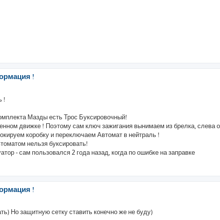
ормация !
 !
комплекта Мазды есть Трос Буксировочный!
енном движке ! Поэтому сам ключ зажигания вынимаем из брелка, слева о
окируем коробку и переключаем Автомат в нейтраль !
автоматом нельзя буксировать!
тор - сам пользовался 2 года назад, когда по ошибке на заправке
ормация !
ь) Но защитную сетку ставить конечно же не буду)