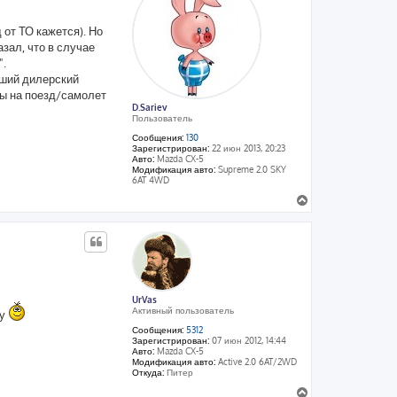
т
ь
 от ТО кажется). Но
с
я
азал, что в случае
к
".
н
йший дилерский
а
ты на поезд/самолет
ч
D.Sariev
а
Пользователь
л
у
Сообщения:
130
Зарегистрирован:
22 июн 2013, 20:23
Авто:
Mazda CX-5
Модификация авто:
Supreme 2.0 SKY
6AT 4WD
В
е
р
н
у
т
ь
с
UrVas
я
Активный пользователь
гу
к
Сообщения:
5312
н
Зарегистрирован:
07 июн 2012, 14:44
а
Авто:
Mazda CX-5
ч
Модификация авто:
Active 2.0 6AT/2WD
а
Откуда:
Питер
л
В