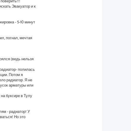
 поверить!!!
искать Эвакуатор и к
ировка - 5-10 минут
ил, погнал, мечтая
боялся (ведь нельзя
 радиатор- полилась
кции. Потом я
ло радиатор. Я не
 кусок арматуры или
 на буксире в Тулу
лям - радиатор! У
ваться! Но это