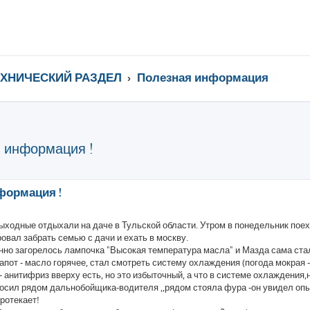
ЕХНИЧЕСКИЙ РАЗДЕЛ
Полезная информация
я информация !
ренный поиск
формация !
выходные отдыхали на даче в Тульской области. Утром в понедельник поеха
овал забрать семью с дачи и ехать в москву.
анно загорелось лампочка "Высокая температура масла" и Мазда сама ста
пот - масло горячее, стал смотреть систему охлаждения (погода мокрая - 
 - анитифриз вверху есть, но это избыточный, а что в системе охлаждения,
просил рядом дальнобойщика-водителя ,,рядом стояла фура -он увидел о
ротекает!