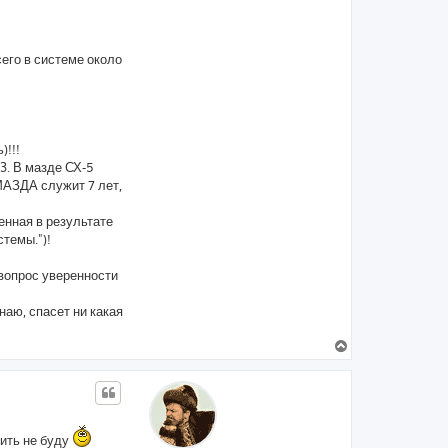
его в системе около
)!!!
3. В мазде СХ-5
 МАЗДА служит 7 лет,
енная в результате
темы.")!
 вопрос уверенности
наю, спасет ни какая
В
е
р
н
у
т
ь
вить не буду