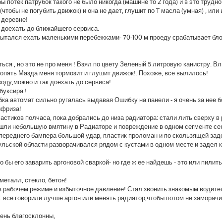
ы потек патрубок такого не было никогда (машине то 2 года) и в это трудно
тобы не погубить движок) и она не дает, глушит по T масла (умная) , или 
 деревне!
 доехать до ближайшего сервиса.
ытался ехать маленькими перебежками- 70-100 м проеду срабатывает блок
ся , но это не про меня ! Взял по цвету Зеленый 5 литровую канистру. Вл
- опять Мазда меня тормозит и глушит движок!. Похоже, все вылилось!
оду,можно и так доехать до сервиса!
буксира !
бка автомат сильно ругалась выдавая Ошибку на панели - я очень за нее 
ифриза!
астиков полчаса, пока добрались до низа радиатора: стали лить сверху в
Нашли небольшую вмятину в Радиаторе и повреждение в одном сегменте се
переднего бампера большой удар, пластик проломан и по скользящей заде
 Тульской области разворачивался рядом с кустами в одном месте и задел
бы его заварить аргоновой сваркой- но где ж ее найдешь - это или пилить
еталл, стекло, бетон!
С в рабочем режиме и избыточное давление! Стал звонить знакомым водите
я: все говорили лучше аргон или менять радиатор,чтобы потом не заморачи
ень благосклонны,