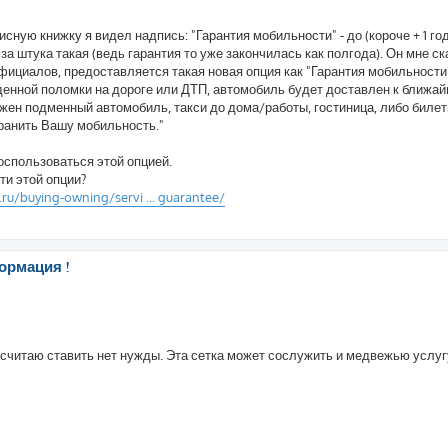
сную книжку я видел надпись: "Гарантия мобильности" - до (короче + 1 год
за штука такая (ведь гарантия то уже закончилась как полгода). Он мне ск
фициалов, предоставляется такая новая опция как "Гарантия мобильности
денной поломки на дороге или ДТП, автомобиль будет доставлен к ближа
жен подменный автомобиль, такси до дома/работы, гостиница, либо биле
ранить Вашу мобильность."
оспользоваться этой опцией.
ти этой опции?
ru/buying-owning/servi ... guarantee/
ормация !
ерх считаю ставить нет нужды. Эта сетка может сослужить и медвежью услу