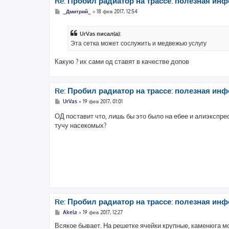
Re: Пробил радиатор на трассе: полезная инф
С
_Дмитрий_
»
18 фев 2017, 12:54
о
о
б
UrVas писал(а):
щ
е
Эта сетка может сослужить и медвежью услугу
н
и
е
Какую ? их сами од ставят в качестве допов
Re: Пробил радиатор на трассе: полезная инф
С
UrVas
»
19 фев 2017, 01:01
о
о
ОД поставит что, лишь бы это было на ебее и алиэкспр
б
тучу насекомых?
щ
е
н
и
е
Re: Пробил радиатор на трассе: полезная инф
С
Akela
»
19 фев 2017, 12:27
о
о
Всякое бывает. На решетке ячейки крупные, каменюга мо