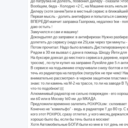
До патрубка не долезть, позвонил Дилеру - сказали :чтоб
Вообщем, беда - Холодно +2 С, на Машине ехать нельзя (ч
Дилеру (хотя зачем?)или в местный сервис в ближайшей
Первая мысль - долить анитифриз и попытаться самому
ВПЕРЕДИ маячит заправка Газпрома, недалеко 1км - поп
даю остыть !
Замучился и сам и машину!
Докондылял до заправки: в антифиризах Нужно разбирать
долететь до сервису (надо км 25),как через три минуты 
Потом прочитал: Надо было вливать Дистилированную в
Рядом в 30 км вызвал с дачи в помощь Шкоду Йети для 
На буксире доехал до местного сервиса в деревне, коро
тросом) , по пути купил на заправке Лукойле две 5 л ант
В сервисе на подьемнике откручивали снизу болтов и пл
течь из радиатора на патрубок (патрубок не при чем)! 
внимательно рассмотрел- в черном защитном пластике 
знаю: то ли камень на М-2 на трассе, то ли на заводе В
что-то подобное!:(((
Алюминивый радиатор не сильно поврежден - его хорошо 
км 60 или в Москву 160 км. до МКАДА.
Предложили временно залепить POXIPOLом : склеивает м
Конечно не "комильфо" - ведь в радиаторе T до 80 гр. 
кого этот POXIPOL сразу отлетел ,у кого месяц держалс
хорошо было бы, если бы течь была в москве!
Хотя Автомобильные БОГИ были ко мне в тот день не оч