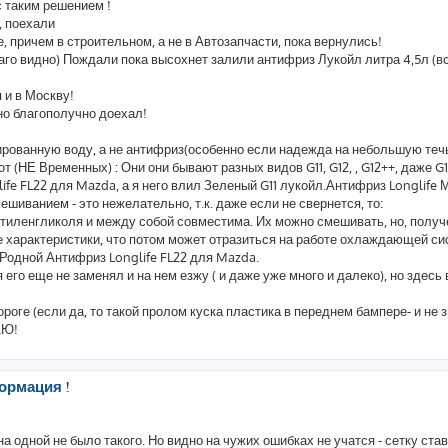
 таким решением !
, поехали
е, причем в строительном, а не в Автозапчасти, пока вернулись!
аго видно) Пождали пока высохнет залили антифриз Лукойл литра 4,5л (вс
 и в Москву!
но благополучно доехал!
ированную воду, а не антифриз(особенно если надежда на небольшую течь
 (НЕ Временных) : Они они бывают разных видов G11, G12, , G12++, даже G1
life FL22 для Mazda, а я него влил Зеленый G11 лукойл.Антифриз Longlife
мешиванием - это нежелательно, т.к. даже если не свернется, то:
 этиленгликоля и между собой совместима. Их можно смешивать, но, получ
характеристики, что потом может отразиться на работе охлаждающей сис
 Родной Антифриз Longlife FL22 для Mazda.
я его еще не заменял и на нем езжу ( и даже уже много и далеко), но здесь
роге (если да, то такой пролом куска пластика в переднем бампере- и не з
АЮ!
ормация !
на одной не было такого. Но видно на чужих ошибках не учатся - сетку ста