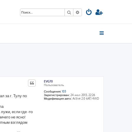
Поиск
Расширенный поиск
EVG70
Пользователь
Сообщения:
103
Зарегистрирован:
24 июл 2013, 22:26
л за г. Тулу по
Модификация авто:
Active 2.0 6AT/4WD
ла
лужи, если где -то
ничего не ясно!
пытным взглядом