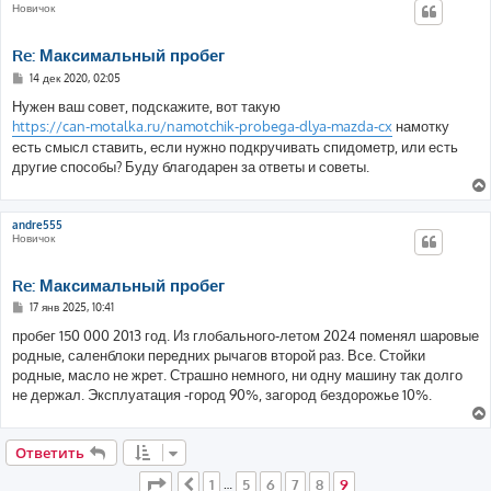
Новичок
Re: Максимальный пробег
С
14 дек 2020, 02:05
о
о
Нужен ваш совет, подскажите, вот такую
б
https://can-motalka.ru/namotchik-probega-dlya-mazda-cx
намотку
щ
е
есть смысл ставить, если нужно подкручивать спидометр, или есть
н
другие способы? Буду благодарен за ответы и советы.
и
е
andre555
Новичок
Re: Максимальный пробег
С
17 янв 2025, 10:41
о
о
пробег 150 000 2013 год. Из глобального-летом 2024 поменял шаровые
б
родные, саленблоки передних рычагов второй раз. Все. Стойки
щ
е
родные, масло не жрет. Страшно немного, ни одну машину так долго
н
не держал. Эксплуатация -город 90%, загород бездорожье 10%.
и
е
Ответить
Страница
9
из
9
1
5
6
7
8
9
Пред.
…