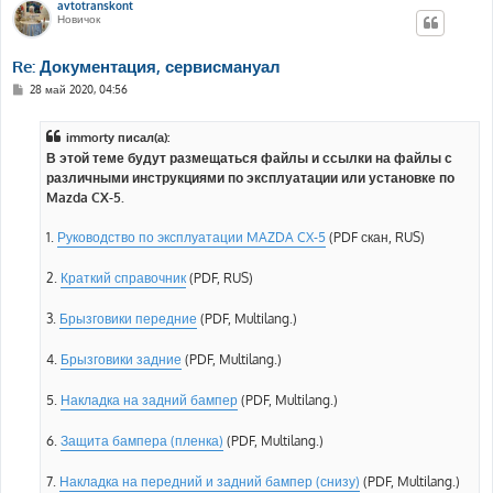
avtotranskont
Новичок
Re: Документация, сервисмануал
С
28 май 2020, 04:56
о
о
б
immorty писал(а):
щ
е
В этой теме будут размещаться файлы и ссылки на файлы с
н
различными инструкциями по эксплуатации или установке по
и
е
Mazda CX-5.
1.
Руководство по эксплуатации MAZDA CX-5
(PDF скан, RUS)
2.
Краткий справочник
(PDF, RUS)
3.
Брызговики передние
(PDF, Multilang.)
4.
Брызговики задние
(PDF, Multilang.)
5.
Накладка на задний бампер
(PDF, Multilang.)
6.
Защита бампера (пленка)
(PDF, Multilang.)
7.
Накладка на передний и задний бампер (снизу)
(PDF, Multilang.)