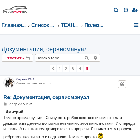
П
о
Главная страница
Список форумов
ТЕХНИЧЕСКИЙ РАЗДЕЛ
Полезная информация
и
с
к
Документация, сервисмануал
Поиск
Расширенный поис
Ответить
1
2
3
4
5
Пред.
Сергей 1973
Активный пользователь
Re: Документация, сервисмануал
С
12 апр 2017, 12:05
о
о
_Дмитрий_
б
Там не промахнуться! Снизу есть ребро жесткости и место для
щ
е
домкрата выделено дополнительными силовыми листами! И спереди
н
и сзади. А на штатном домкрате есть прорези. Я прямо в эту прорезь
и
е
ребро жесткости авто и подгоняю. Там все просто