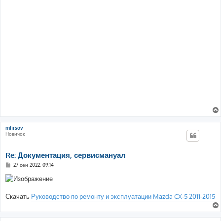
mfirsov
Новичок
Re: Документация, сервисмануал
С
27 сен 2022, 09:14
о
о
б
щ
е
Скачать
Руководство по ремонту и эксплуатации Mazda CX-5 2011-2015
н
и
е