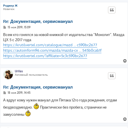
Роджер Ж
Новичок
Re: Документация, сервисмануал
С
15 ноя 2019, 15:09
о
о
Всем кто гонялся за новой книжкой от издательства "Монолит". Мазда
б
ЦХ 5 с 2017 года
щ
е
https://krutilvertel.com/catalogue/mazd ... c590bc2677
н
https://autoinform96.com/mazda/mazda-cx ... 545b0cab1f
и
е
https://krutilvertel.com/?affiliate=5c3c590bc2677
UrVas
Активный пользователь
Re: Документация, сервисмануал
С
18 ноя 2019, 14:45
о
о
А вдруг кому нужен мануал для Пятака 12го года рождения, отдам
б
щ
бездвоздмездно.
Практически без пробега, странички не
е
н
замусолены
и
е