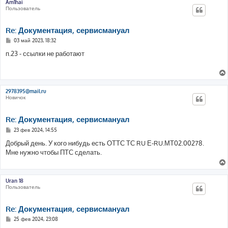
Am1hai
Пользователь
Re: Документация, сервисмануал
С
03 май 2023, 18:32
о
о
п.23 - ссылки не работают
б
щ
е
н
и
е
2978395@mail.ru
Новичок
Re: Документация, сервисмануал
С
23 фев 2024, 14:55
о
о
Добрый день. У кого нибудь есть ОТТС ТС RU Е-RU.МТ02.00278.
б
Мне нужно чтобы ПТС сделать.
щ
е
н
и
е
Uran 18
Пользователь
Re: Документация, сервисмануал
С
25 фев 2024, 23:08
о