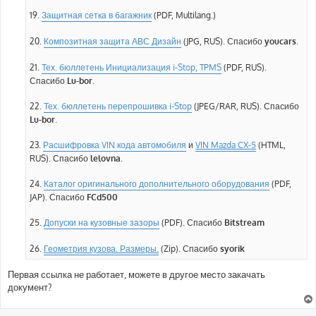
19.
Защитная сетка в багажник
(PDF, Multilang.)
20.
Композитная защита АВС Дизайн
(JPG, RUS). Спасибо
youcars
.
21.
Тех. бюллетень Инициализация i-Stop, TPMS
(PDF, RUS).
Спасибо
Lu-bor
.
22.
Тех. бюллетень перепрошивка i-Stop
(JPEG/RAR, RUS). Спасибо
Lu-bor
.
23.
Расшифровка VIN кода автомобиля
и
VIN Mazda CX-5
(HTML,
RUS). Спасибо
lelovna
.
24.
Каталог оригинального дополнительного оборудования
(PDF,
JAP). Спасибо
FCd500
25.
Допуски на кузовные зазоры
(PDF). Спасибо
Bitstream
26.
Геометрия кузова. Размеры.
(Zip). Спасибо
syorik
Первая ссылка не работает, можете в другое место закачать
документ?