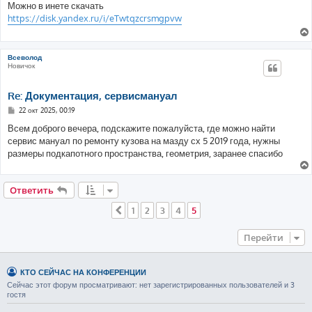
о
Можно в инете скачать
б
https://disk.yandex.ru/i/eTwtqzcrsmgpvw
щ
е
н
и
е
Всеволод
Новичок
Re: Документация, сервисмануал
С
22 окт 2025, 00:19
о
о
Всем доброго вечера, подскажите пожалуйста, где можно найти
б
сервис мануал по ремонту кузова на мазду сх 5 2019 года, нужны
щ
е
размеры подкапотного пространства, геометрия, заранее спасибо
н
и
е
Ответить
1
2
3
4
5
Пред.
Перейти
КТО СЕЙЧАС НА КОНФЕРЕНЦИИ
Сейчас этот форум просматривают: нет зарегистрированных пользователей и 3
гостя