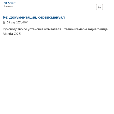
EVA Smart
Новичок
Re: Документация, сервисмануал
С
08 мар 2021, 01:04
о
о
Руководство по установке омывателя штатной камеры заднего вида
б
Mazda CX-5
щ
е
н
и
е