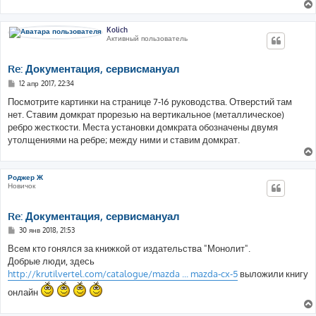
Kolich
Активный пользователь
Re: Документация, сервисмануал
С
12 апр 2017, 22:34
о
о
Посмотрите картинки на странице 7-16 руководства. Отверстий там
б
нет. Ставим домкрат прорезью на вертикальное (металлическое)
щ
е
ребро жесткости. Места установки домкрата обозначены двумя
н
утолщениями на ребре; между ними и ставим домкрат.
и
е
Роджер Ж
Новичок
Re: Документация, сервисмануал
С
30 янв 2018, 21:53
о
о
Всем кто гонялся за книжкой от издательства "Монолит".
б
Добрые люди, здесь
щ
е
http://krutilvertel.com/catalogue/mazda ... mazda-cx-5
выложили книгу
н
и
онлайн
е