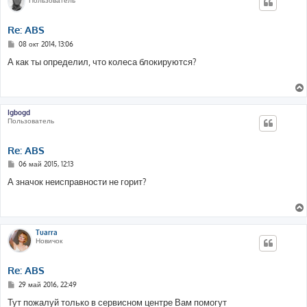
Пользователь
Re: ABS
С
08 окт 2014, 13:06
о
о
А как ты определил, что колеса блокируются?
б
щ
е
н
и
е
Igbogd
Пользователь
Re: ABS
С
06 май 2015, 12:13
о
о
А значок неисправности не горит?
б
щ
е
н
и
е
Tuarra
Новичок
Re: ABS
С
29 май 2016, 22:49
о
о
Тут пожалуй только в сервисном центре Вам помогут