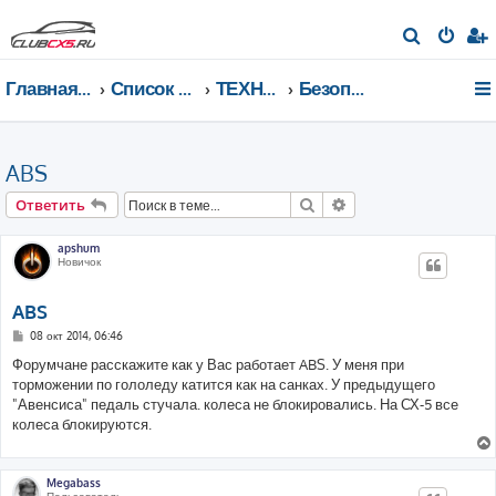
П
о
Главная страница
Список форумов
ТЕХНИЧЕСКИЙ РАЗДЕЛ
Безопасность
и
с
к
ABS
Поиск
Расширенный поис
Ответить
apshum
Новичок
ABS
С
08 окт 2014, 06:46
о
о
Форумчане расскажите как у Вас работает ABS. У меня при
б
торможении по гололеду катится как на санках. У предыдущего
щ
е
"Авенсиса" педаль стучала. колеса не блокировались. На СХ-5 все
н
колеса блокируются.
и
е
Megabass