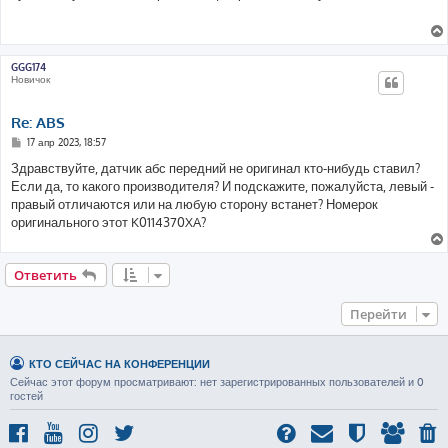
б
щ
е
н
и
е
GGG174
Новичок
Re: ABS
С
17 апр 2023, 18:57
о
о
Здравствуйте, датчик абс передний не оригинал кто-нибудь ставил?
б
Если да, то какого производителя? И подскажите, пожалуйста, левый -
щ
е
правый отличаются или на любую сторону встанет? Номерок
н
оригинального этот K0114370XA?
и
е
Ответить
Перейти
КТО СЕЙЧАС НА КОНФЕРЕНЦИИ
Сейчас этот форум просматривают: нет зарегистрированных пользователей и 0
гостей