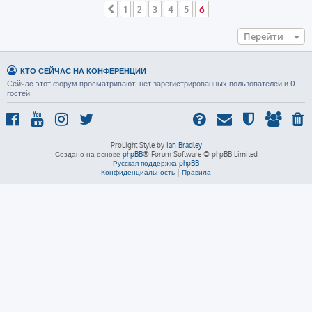
1
2
3
4
5
6
Пред.
Перейти
КТО СЕЙЧАС НА КОНФЕРЕНЦИИ
Сейчас этот форум просматривают: нет зарегистрированных пользователей и 0
гостей
ProLight Style by
Ian Bradley
Создано на основе
phpBB
® Forum Software © phpBB Limited
Русская поддержка phpBB
Конфиденциальность
|
Правила