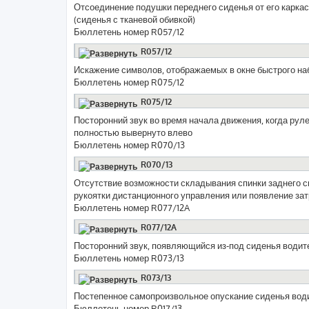
Отсоединение подушки переднего сиденья от его карка
(сиденья с тканевой обивкой)
Бюллетень номер R057/12
R057/12
Искажение символов, отображаемых в окне быстрого на
Бюллетень номер R075/12
R075/12
Посторонний звук во время начала движения, когда рул
полностью вывернуто влево
Бюллетень номер R070/13
R070/13
Отсутствие возможности складывания спинки заднего 
рукоятки дистанционного управления или появление за
Бюллетень номер R077/12A
R077/12A
Посторонний звук, появляющийся из-под сиденья водит
Бюллетень номер R073/13
R073/13
Постепенное самопроизвольное опускание сиденья вод
Бюллетень номер R017/13