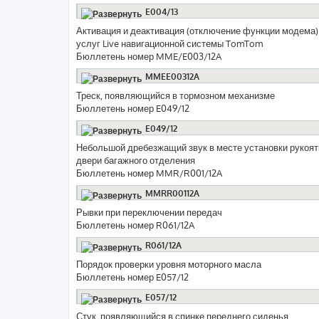
E004/13
Активация и деактивация (отключение функции модема)
услуг Live навигационной системы TomTom
Бюллетень номер MME/E003/12A
MMEE00312A
Треск, появляющийся в тормозном механизме
Бюллетень номер E049/12
E049/12
Небольшой дребезжащий звук в месте установки рукоят
двери багажного отделения
Бюллетень номер MMR/R001/12A
MMRR00112A
Рывки при переключении передач
Бюллетень номер R061/12A
R061/12A
Порядок проверки уровня моторного масла
Бюллетень номер E057/12
E057/12
Стук, появляющийся в спинке переднего сиденья