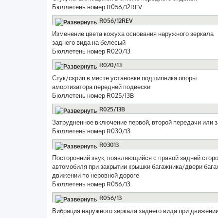
Бюллетень номер R056/12REV
R056/12REV
Изменение цвета кожуха основания наружного зеркала
заднего вида на белесый
Бюллетень номер R020/13
R020/13
Стук/скрип в месте установки подшипника опоры
амортизатора передней подвески
Бюллетень номер R025/13B
R025/13B
Затрудненное включение первой, второй передачи или з
Бюллетень номер R030/13
R03013
Посторонний звук, появляющийся с правой задней стор
автомобиля при закрытии крышки багажника/двери бага
движении по неровной дороге
Бюллетень номер R056/13
R056/13
Вибрация наружного зеркала заднего вида при движени