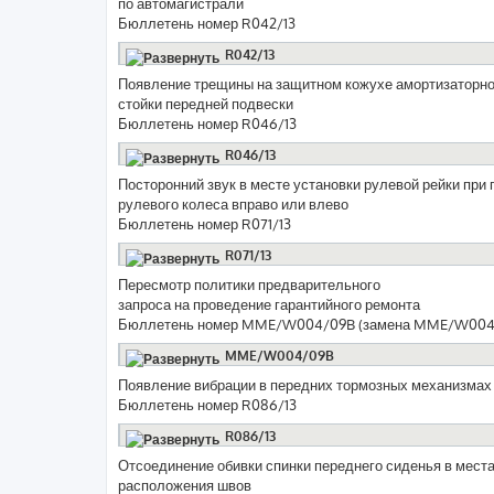
по автомагистрали
Бюллетень номер R042/13
R042/13
Появление трещины на защитном кожухе амортизаторн
стойки передней подвески
Бюллетень номер R046/13
R046/13
Посторонний звук в месте установки рулевой рейки при 
рулевого колеса вправо или влево
Бюллетень номер R071/13
R071/13
Пересмотр политики предварительного
запроса на проведение гарантийного ремонта
Бюллетень номер MME/W004/09B (замена MME/W004
MME/W004/09B
Появление вибрации в передних тормозных механизмах
Бюллетень номер R086/13
R086/13
Отсоединение обивки спинки переднего сиденья в мест
расположения швов