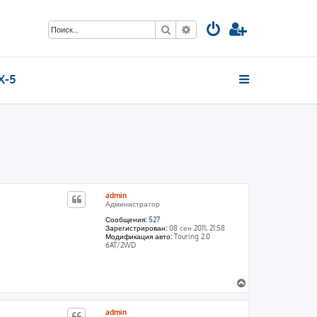
Поиск
Расширенный поиск
X-5
admin
Администратор
Сообщения:
527
Зарегистрирован:
08 сен 2011, 21:58
Модификация авто:
Touring 2.0
6AT/2WD
В
е
р
admin
н