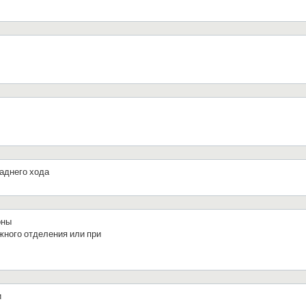
аднего хода
оны
жного отделения или при
и