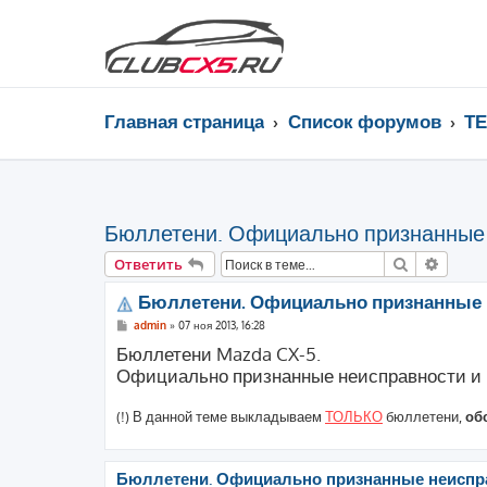
Главная страница
Список форумов
Т
Бюллетени. Официально признанные
Поиск
Расши
Ответить
Бюллетени. Официально признанные 
С
admin
»
07 ноя 2013, 16:28
о
Бюллетени Mazda CX-5.
о
б
Официально признанные неисправности и п
щ
е
н
(!) В данной теме выкладываем
ТОЛЬКО
бюллетени,
об
и
е
Бюллетени. Официально признанные неиспра