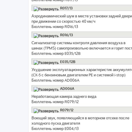
R017/13
Аэродинамический шум в месте установки задней двер
при движении со скоростью 40 км/ч
Бюллетень номер R016/13
R016/13
Сигнализатор системы контроля давления воздуха в
шинах (TPMS) самопроизвольно включается и горит пос
Бюллетень номер E035/12B
E035/12B
Ухудшение эксплуатационных характеристик аккумулято
(CX-5 с бензиновым двигателем PE и системой i-stop)
Бюллетень номер AD006A
AD006A
Неработающая камера заднего вида
Бюллетень номер R079/12
R079/12
Воющий звук, появляющийся в моторном отсеке после
холодного пуска двигателя
Бюллетень номер E004/13