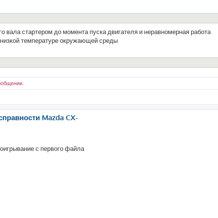
о вала стартером до момента пуска двигателя и неравномерная работа
и низкой температуре окружающей среды
ообщении.
справности Mazda CX-
оигрывание с первого файла