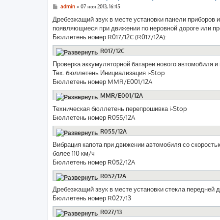
С
admin
»
07 ноя 2013, 16:45
о
о
Дребезжащий звук в месте установки панели приборов и/
б
появляющиеся при движении по неровной дороге или п
щ
е
Бюллетень номер R017/12C (R017/12A):
н
и
R017/12C
е
Проверка аккумуляторной батареи нового автомобиля 
Тех. бюллетень Инициализация i-Stop
Бюллетень номер MMR/E001/12A
MMR/E001/12A
Техническая бюллетень перепрошивка i-Stop
Бюллетень номер R055/12A
R055/12A
Вибрация капота при движении автомобиля со скорость
более 110 км/ч
Бюллетень номер R052/12A
R052/12A
Дребезжащий звук в месте установки стекла передней 
Бюллетень номер R027/13
R027/13