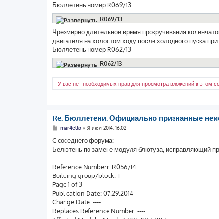
Бюллетень номер R069/13
R069/13
Чрезмерно длительное время прокручивания коленчатог
двигателя на холостом ходу после холодного пуска пр
Бюллетень номер R062/13
R062/13
У вас нет необходимых прав для просмотра вложений в этом с
Re: Бюллетени. Официально признанные неи
С
mar4ello
»
31 июл 2014, 16:02
о
о
C cоседнего форума:
б
Белютень по замене модуля блютуза, исправляющий пр
щ
е
н
Reference Numberr: R056/14
и
е
Building group/block: T
Page 1 of 3
Publication Date: 07.29.2014
Change Date: ----
Replaces Reference Number: ----