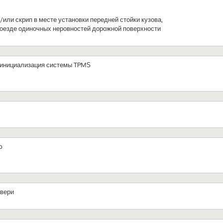
или скрип в месте установки передней стойки кузова,
роезде одиночных неровностей дорожной поверхности
и инициализация системы TPMS
ю
двери