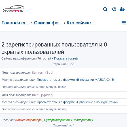
П
о
Главная страница
Список форумов
Кто сейчас на конференции
и
с
к
2 зарегистрированных пользователя и 0
скрытых пользователей
Сейчас на конференции 76 гостей •
Показать гостей
Страница
1
из
1
Имя пользователя
Semrush [Bot]
Место в конференции
Просмотр темы в форуме «В ожидании MAZDA CX-5»
Последнее изменение
менее минуты назад
Имя пользователя
Baidu [Spider]
Место в конференции
Просмотр темы в форуме «Сравнение с конкурентами»
Последнее изменение
менее минуты назад
Легенда:
Администраторы
,
Супермодераторы
,
Модераторы
Страница
1
из
1