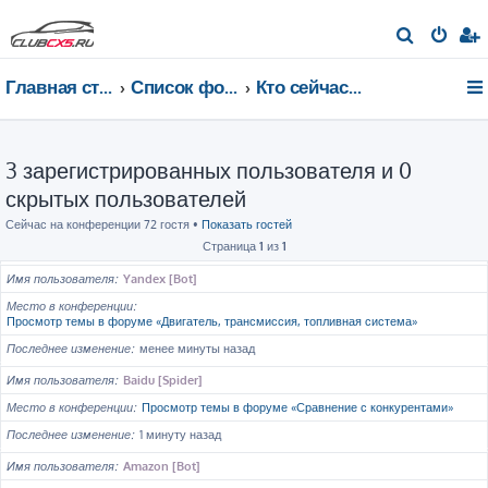
П
о
Главная страница
Список форумов
Кто сейчас на конференции
и
с
к
3 зарегистрированных пользователя и 0
скрытых пользователей
Сейчас на конференции 72 гостя •
Показать гостей
Страница
1
из
1
Имя пользователя
Yandex [Bot]
Место в конференции
Просмотр темы в форуме «Двигатель, трансмиссия, топливная система»
Последнее изменение
менее минуты назад
Имя пользователя
Baidu [Spider]
Место в конференции
Просмотр темы в форуме «Сравнение с конкурентами»
Последнее изменение
1 минуту назад
Имя пользователя
Amazon [Bot]