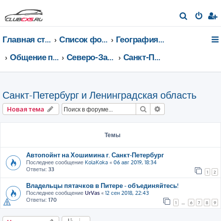
П
о
Главная страница
Список форумов
География Клуба CX-5 CLUB
и
с
Общение по регионам
Северо-Западный федеральный округ
Санкт-Петербург и Ленинградская область
к
Санкт-Петербург и Ленинградская область
Поиск
Расширенный пои
Новая тема
Темы
Автопойнт на Хошимина г. Санкт-Петербург
Последнее сообщение
KolaKoka
«
06 авг 2019, 18:34
Ответы:
33
1
2
Владельцы пятачков в Питере - объединяйтесь!
Последнее сообщение
UrVas
«
12 сен 2018, 22:43
Ответы:
170
1
…
6
7
8
9