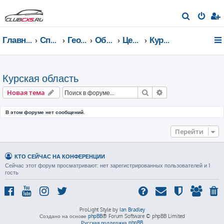
П
о
Главная страница
Список форумов
География Клуба CX-5 CLUB
Общение по регионам
Центральный федеральный округ
Курская область
и
с
к
Курская область
Поиск
Расширенный пои
Новая тема
В этом форуме нет сообщений.
Перейти
КТО СЕЙЧАС НА КОНФЕРЕНЦИИ
Сейчас этот форум просматривают: нет зарегистрированных пользователей и 1
гость
ProLight Style by
Ian Bradley
Создано на основе
phpBB
® Forum Software © phpBB Limited
Русская поддержка phpBB