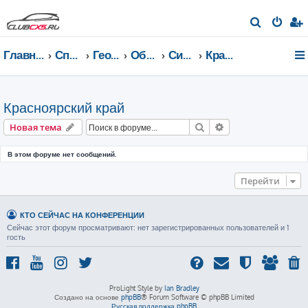
П
о
Главная страница
Список форумов
География Клуба CX-5 CLUB
Общение по регионам
Сибирский федеральный округ
Красноярский край
и
с
к
Красноярский край
Поиск
Расширенный пои
Новая тема
В этом форуме нет сообщений.
Перейти
КТО СЕЙЧАС НА КОНФЕРЕНЦИИ
Сейчас этот форум просматривают: нет зарегистрированных пользователей и 1
гость
ProLight Style by
Ian Bradley
Создано на основе
phpBB
® Forum Software © phpBB Limited
Русская поддержка phpBB