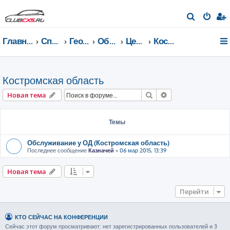
П
о
Главная страница
Список форумов
География Клуба CX-5 CLUB
Общение по регионам
Центральный федеральный округ
Костромская область
и
с
к
Костромская область
Поиск
Расширенный пои
Новая тема
Темы
Обслуживание у ОД (Костромская область)
Последнее сообщение
Казначей
«
06 мар 2015, 13:39
Новая тема
Перейти
КТО СЕЙЧАС НА КОНФЕРЕНЦИИ
Сейчас этот форум просматривают: нет зарегистрированных пользователей и 3