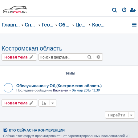
П
о
Главная страница
Список форумов
География Клуба CX-5 CLUB
Общение по регионам
Центральный федеральный округ
Костромская область
и
с
к
Костромская область
Поиск
Расширенный пои
Новая тема
Темы
Обслуживание у ОД (Костромская область)
Последнее сообщение
Казначей
«
06 мар 2015, 13:39
Новая тема
Перейти
КТО СЕЙЧАС НА КОНФЕРЕНЦИИ
Сейчас этот форум просматривают: нет зарегистрированных пользователей и 1