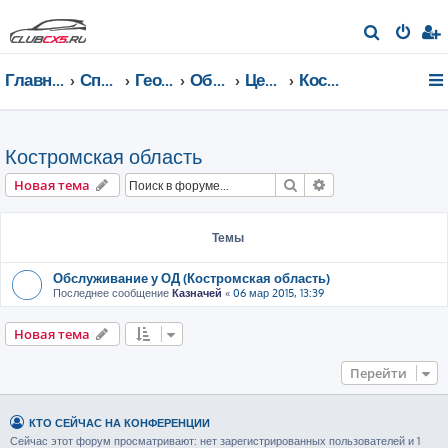
П
о
Главная страница
Список форумов
География Клуба CX-5 CLUB
Общение по регионам
Центральный федеральный округ
Костромская область
и
с
к
Костромская область
Поиск
Расширенный пои
Новая тема
Темы
Обслуживание у ОД (Костромская область)
Последнее сообщение
Казначей
«
06 мар 2015, 13:39
Новая тема
Перейти
КТО СЕЙЧАС НА КОНФЕРЕНЦИИ
Сейчас этот форум просматривают: нет зарегистрированных пользователей и 1