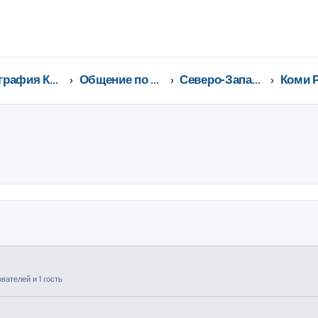
География Клуба CX-5 CLUB
Общение по регионам
Северо-Западный федеральный округ
ширенный поиск
ателей и 1 гость