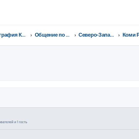
География Клуба CX-5 CLUB
Общение по регионам
Северо-Западный федеральный округ
ширенный поиск
ателей и 1 гость