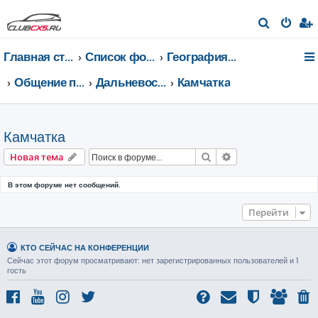
П
о
Главная страница
Список форумов
География Клуба CX-5 CLUB
и
с
Общение по регионам
Дальневосточный федеральный округ
Камчатка
к
Камчатка
Поиск
Расширенный пои
Новая тема
В этом форуме нет сообщений.
Перейти
КТО СЕЙЧАС НА КОНФЕРЕНЦИИ
Сейчас этот форум просматривают: нет зарегистрированных пользователей и 1
гость