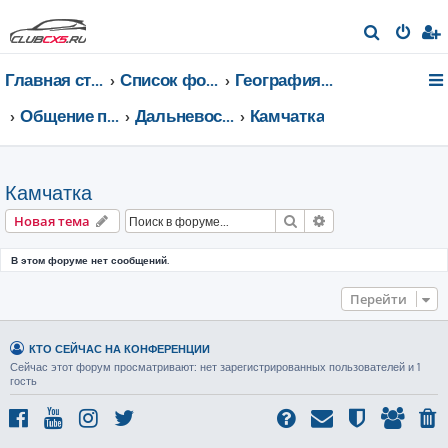
П
о
Главная страница
Список форумов
География Клуба CX-5 CLUB
и
с
Общение по регионам
Дальневосточный федеральный округ
Камчатка
к
Камчатка
Поиск
Расширенный пои
Новая тема
В этом форуме нет сообщений.
Перейти
КТО СЕЙЧАС НА КОНФЕРЕНЦИИ
Сейчас этот форум просматривают: нет зарегистрированных пользователей и 1
гость