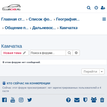
П
о
Главная страница
Список форумов
География Клуба CX-5 CLUB
и
с
Общение по регионам
Дальневосточный федеральный округ
Камчатка
к
Камчатка
Поиск
Расширенный пои
Новая тема
В этом форуме нет сообщений.
Перейти
КТО СЕЙЧАС НА КОНФЕРЕНЦИИ
Сейчас этот форум просматривают: нет зарегистрированных пользователей и 4
гостя