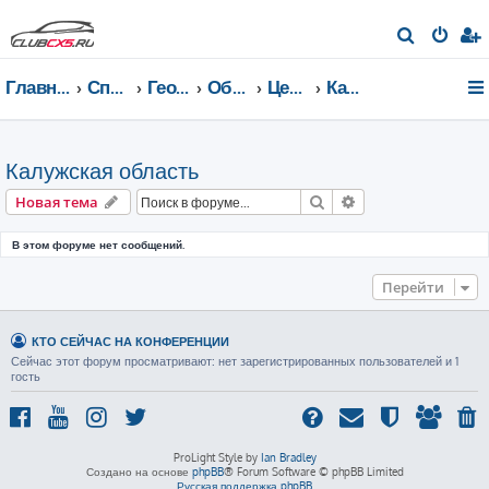
П
о
Главная страница
Список форумов
География Клуба CX-5 CLUB
Общение по регионам
Центральный федеральный округ
Калужская область
и
с
к
Калужская область
Поиск
Расширенный пои
Новая тема
В этом форуме нет сообщений.
Перейти
КТО СЕЙЧАС НА КОНФЕРЕНЦИИ
Сейчас этот форум просматривают: нет зарегистрированных пользователей и 1
гость
ProLight Style by
Ian Bradley
Создано на основе
phpBB
® Forum Software © phpBB Limited
Русская поддержка phpBB