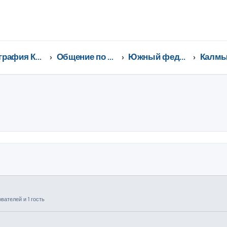
География Клуба CX-5 CLUB
Общение по регионам
Южный федеральный округ
Калмы
ширенный поиск
ателей и 1 гость