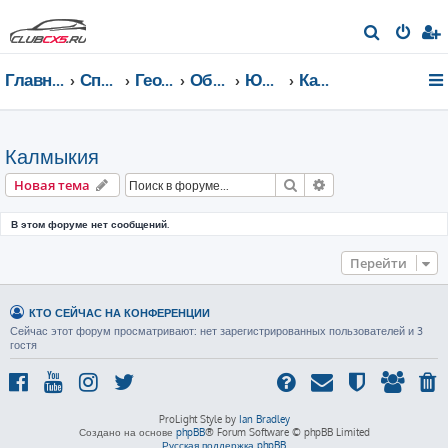
П
о
Главная страница
Список форумов
География Клуба CX-5 CLUB
Общение по регионам
Южный федеральный округ
Калмыкия
и
с
к
Калмыкия
Поиск
Расширенный пои
Новая тема
В этом форуме нет сообщений.
Перейти
КТО СЕЙЧАС НА КОНФЕРЕНЦИИ
Сейчас этот форум просматривают: нет зарегистрированных пользователей и 3
гостя
ProLight Style by
Ian Bradley
Создано на основе
phpBB
® Forum Software © phpBB Limited
Русская поддержка phpBB