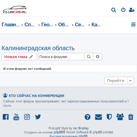
П
о
Главная страница
Список форумов
География Клуба CX-5 CLUB
Общение по регионам
Северо-Западный федеральный округ
Калининградская область
и
с
к
Калининградская область
Поиск
Расширенный пои
Новая тема
В этом форуме нет сообщений.
Перейти
КТО СЕЙЧАС НА КОНФЕРЕНЦИИ
Сейчас этот форум просматривают: нет зарегистрированных пользователей и 1
гость
ProLight Style by
Ian Bradley
Создано на основе
phpBB
® Forum Software © phpBB Limited
Русская поддержка phpBB