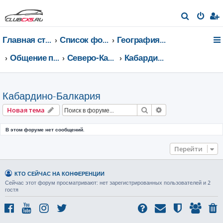
П
о
Главная страница
Список форумов
География Клуба CX-5 CLUB
и
с
Общение по регионам
Северо-Кавказский федеральный округ
Кабардино-Балкария
к
Кабардино-Балкария
Поиск
Расширенный пои
Новая тема
В этом форуме нет сообщений.
Перейти
КТО СЕЙЧАС НА КОНФЕРЕНЦИИ
Сейчас этот форум просматривают: нет зарегистрированных пользователей и 2
гостя