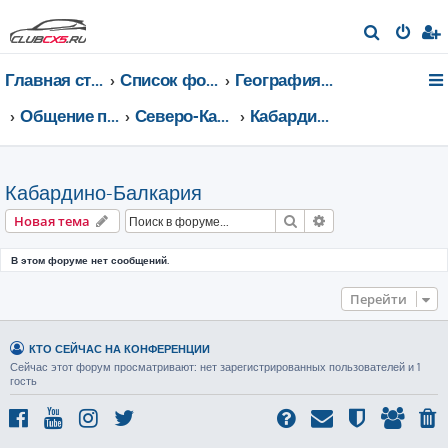
П
о
Главная страница
Список форумов
География Клуба CX-5 CLUB
и
с
Общение по регионам
Северо-Кавказский федеральный округ
Кабардино-Балкария
к
Кабардино-Балкария
Поиск
Расширенный пои
Новая тема
В этом форуме нет сообщений.
Перейти
КТО СЕЙЧАС НА КОНФЕРЕНЦИИ
Сейчас этот форум просматривают: нет зарегистрированных пользователей и 1
гость