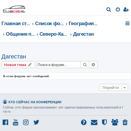
П
о
Главная страница
Список форумов
География Клуба CX-5 CLUB
и
с
Общение по регионам
Северо-Кавказский федеральный округ
Дагестан
к
Дагестан
Поиск
Расширенный пои
Новая тема
В этом форуме нет сообщений.
Перейти
КТО СЕЙЧАС НА КОНФЕРЕНЦИИ
Сейчас этот форум просматривают: нет зарегистрированных пользователей и 1
гость