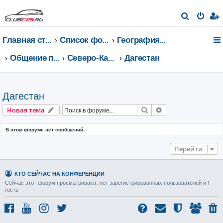
П
о
Главная страница
Список форумов
География Клуба CX-5 CLUB
и
с
Общение по регионам
Северо-Кавказский федеральный округ
Дагестан
к
Дагестан
Поиск
Расширенный пои
Новая тема
В этом форуме нет сообщений.
Перейти
КТО СЕЙЧАС НА КОНФЕРЕНЦИИ
Сейчас этот форум просматривают: нет зарегистрированных пользователей и 1
гость