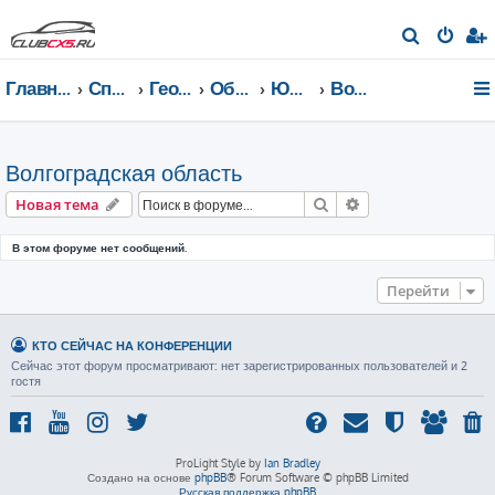
П
о
Главная страница
Список форумов
География Клуба CX-5 CLUB
Общение по регионам
Южный федеральный округ
Волгоградская область
и
с
к
Волгоградская область
Поиск
Расширенный пои
Новая тема
В этом форуме нет сообщений.
Перейти
КТО СЕЙЧАС НА КОНФЕРЕНЦИИ
Сейчас этот форум просматривают: нет зарегистрированных пользователей и 2
гостя
ProLight Style by
Ian Bradley
Создано на основе
phpBB
® Forum Software © phpBB Limited
Русская поддержка phpBB