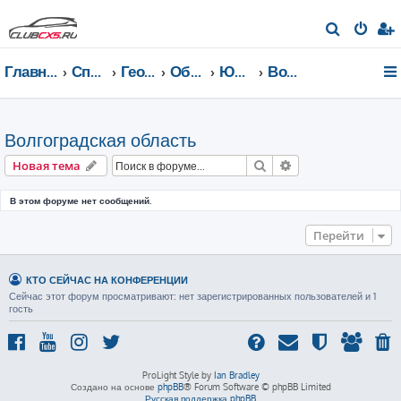
П
о
Главная страница
Список форумов
География Клуба CX-5 CLUB
Общение по регионам
Южный федеральный округ
Волгоградская область
и
с
к
Волгоградская область
Поиск
Расширенный пои
Новая тема
В этом форуме нет сообщений.
Перейти
КТО СЕЙЧАС НА КОНФЕРЕНЦИИ
Сейчас этот форум просматривают: нет зарегистрированных пользователей и 1
гость
ProLight Style by
Ian Bradley
Создано на основе
phpBB
® Forum Software © phpBB Limited
Русская поддержка phpBB