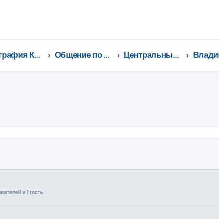
География Клуба CX-5 CLUB
Общение по регионам
Центральный федеральный округ
ширенный поиск
ателей и 1 гость