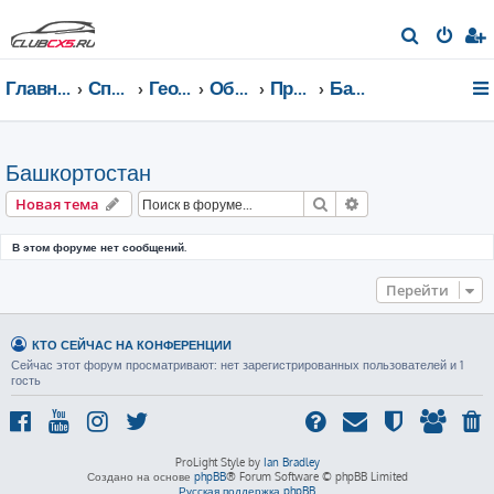
П
о
Главная страница
Список форумов
География Клуба CX-5 CLUB
Общение по регионам
Приволжский федеральный округ
Башкортостан
и
с
к
Башкортостан
Поиск
Расширенный пои
Новая тема
В этом форуме нет сообщений.
Перейти
КТО СЕЙЧАС НА КОНФЕРЕНЦИИ
Сейчас этот форум просматривают: нет зарегистрированных пользователей и 1
гость
ProLight Style by
Ian Bradley
Создано на основе
phpBB
® Forum Software © phpBB Limited
Русская поддержка phpBB