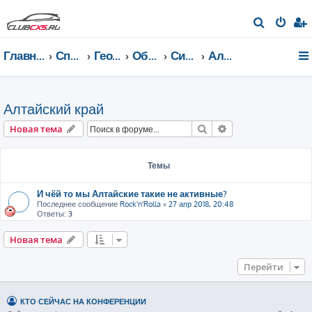
П
о
Главная страница
Список форумов
География Клуба CX-5 CLUB
Общение по регионам
Сибирский федеральный округ
Алтайский край
и
с
к
Алтайский край
Поиск
Расширенный пои
Новая тема
Темы
И чёй то мы Алтайские такие не активные?
Последнее сообщение
Rock'n'Rolla
«
27 апр 2018, 20:48
Ответы:
3
Новая тема
Перейти
КТО СЕЙЧАС НА КОНФЕРЕНЦИИ