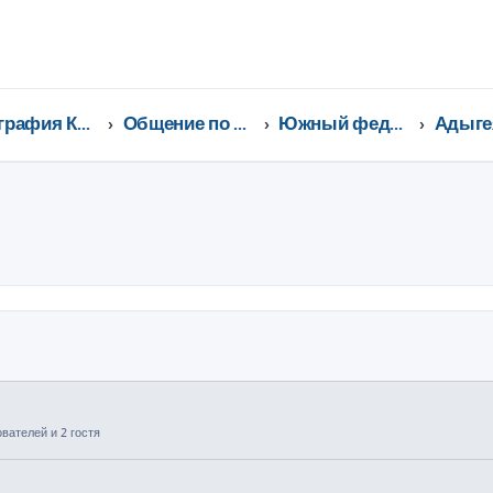
География Клуба CX-5 CLUB
Общение по регионам
Южный федеральный округ
Адыге
ширенный поиск
вателей и 2 гостя