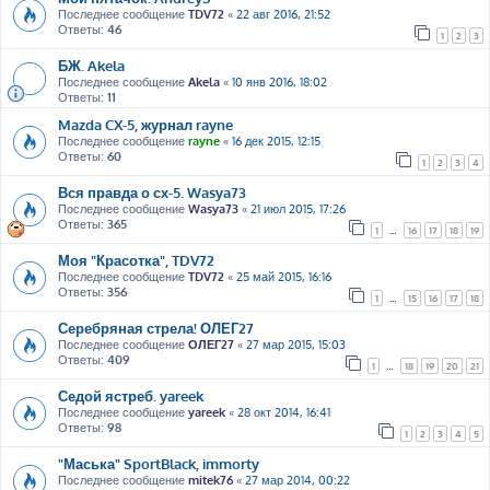
Последнее сообщение
TDV72
«
22 авг 2016, 21:52
Ответы:
46
1
2
3
БЖ. Akela
Последнее сообщение
Akela
«
10 янв 2016, 18:02
Ответы:
11
Mazda CX-5, журнал rayne
Последнее сообщение
rayne
«
16 дек 2015, 12:15
Ответы:
60
1
2
3
4
Вся правда о сх-5. Wasya73
Последнее сообщение
Wasya73
«
21 июл 2015, 17:26
Ответы:
365
1
…
16
17
18
19
Моя "Красотка", TDV72
Последнее сообщение
TDV72
«
25 май 2015, 16:16
Ответы:
356
1
…
15
16
17
18
Серебряная стрела! ОЛЕГ27
Последнее сообщение
ОЛЕГ27
«
27 мар 2015, 15:03
Ответы:
409
1
…
18
19
20
21
Седой ястреб. yareek
Последнее сообщение
yareek
«
28 окт 2014, 16:41
Ответы:
98
1
2
3
4
5
"Маська" SportBlack, immorty
Последнее сообщение
mitek76
«
27 мар 2014, 00:22