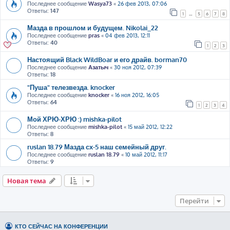
Последнее сообщение
Wasya73
«
26 фев 2013, 07:06
Ответы:
147
1
…
5
6
7
8
Мазда в прошлом и будущем. Nikolai_22
Последнее сообщение
pras
«
04 фев 2013, 12:11
Ответы:
40
1
2
3
Настоящий Black WildBoar и его драйв. borman70
Последнее сообщение
Азатыч
«
30 ноя 2012, 07:39
Ответы:
18
"Пуша" телезвезда. knocker
Последнее сообщение
knocker
«
16 ноя 2012, 16:05
Ответы:
64
1
2
3
4
Мой ХРЮ-ХРЮ :) mishka-pilot
Последнее сообщение
mishka-pilot
«
15 май 2012, 12:22
Ответы:
8
ruslan 18.79 Мазда сх-5 наш семейный друг.
Последнее сообщение
ruslan 18.79
«
10 май 2012, 11:17
Ответы:
9
Новая тема
Перейти
КТО СЕЙЧАС НА КОНФЕРЕНЦИИ