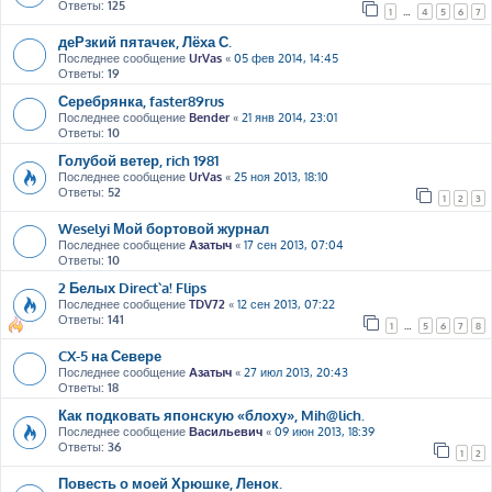
Ответы:
125
1
…
4
5
6
7
деРзкий пятачек, Лёха С.
Последнее сообщение
UrVas
«
05 фев 2014, 14:45
Ответы:
19
Серебрянка, faster89rus
Последнее сообщение
Bender
«
21 янв 2014, 23:01
Ответы:
10
Голубой ветер, rich 1981
Последнее сообщение
UrVas
«
25 ноя 2013, 18:10
Ответы:
52
1
2
3
Weselyi Мой бортовой журнал
Последнее сообщение
Азатыч
«
17 сен 2013, 07:04
Ответы:
10
2 Белых Direct`a! Flips
Последнее сообщение
TDV72
«
12 сен 2013, 07:22
Ответы:
141
1
…
5
6
7
8
CX-5 на Севере
Последнее сообщение
Азатыч
«
27 июл 2013, 20:43
Ответы:
18
Как подковать японскую «блоху», Mih@lich.
Последнее сообщение
Васильевич
«
09 июн 2013, 18:39
Ответы:
36
1
2
Повесть о моей Хрюшке, Ленок.