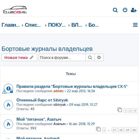
П
о
Главная страница
Список форумов
ПОКУПКА MAZDA CX-5
ВЛАДЕЛЬЦЫ Mazda CX-5
Бортовые журналы владельцев
и
с
к
Бортовые журналы владельцев
Поиск
Расширенный пои
Новая тема
Темы
Правила раздела "Бортовые журналы владельцев CX-5"
Последнее сообщение
admin
«
22 мар 2012, 16:56
Огненный барс от Sibiryak
Последнее сообщение
sibiryak
«
09 мар 2019, 13:27
Ответы:
45
1
2
3
Мой "пятачок", Азатыч
Последнее сообщение
Азатыч
«
16 авг 2018, 15:29
Ответы:
592
1
…
27
28
29
30
Мой пятачок. AndreyS