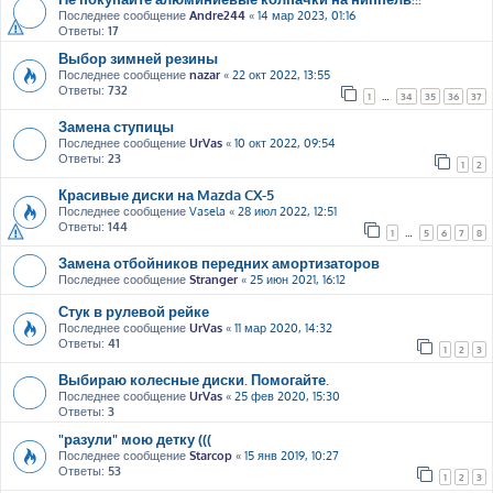
Последнее сообщение
Andre244
«
14 мар 2023, 01:16
Ответы:
17
Выбор зимней резины
Последнее сообщение
nazar
«
22 окт 2022, 13:55
Ответы:
732
1
…
34
35
36
37
Замена ступицы
Последнее сообщение
UrVas
«
10 окт 2022, 09:54
Ответы:
23
1
2
Красивые диски на Mazda CX-5
Последнее сообщение
Vasela
«
28 июл 2022, 12:51
Ответы:
144
1
…
5
6
7
8
Замена отбойников передних амортизаторов
Последнее сообщение
Stranger
«
25 июн 2021, 16:12
Стук в рулевой рейке
Последнее сообщение
UrVas
«
11 мар 2020, 14:32
Ответы:
41
1
2
3
Выбираю колесные диски. Помогайте.
Последнее сообщение
UrVas
«
25 фев 2020, 15:30
Ответы:
3
"разули" мою детку (((
Последнее сообщение
Starcop
«
15 янв 2019, 10:27
Ответы:
53
1
2
3