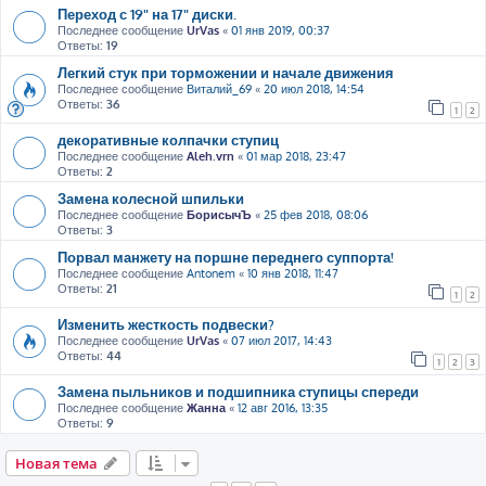
Переход с 19" на 17" диски.
Последнее сообщение
UrVas
«
01 янв 2019, 00:37
Ответы:
19
Легкий стук при торможении и начале движения
Последнее сообщение
Виталий_69
«
20 июл 2018, 14:54
Ответы:
36
1
2
декоративные колпачки ступиц
Последнее сообщение
Aleh.vrn
«
01 мар 2018, 23:47
Ответы:
2
Замена колесной шпильки
Последнее сообщение
БорисычЪ
«
25 фев 2018, 08:06
Ответы:
3
Порвал манжету на поршне переднего суппорта!
Последнее сообщение
Antonem
«
10 янв 2018, 11:47
Ответы:
21
1
2
Изменить жесткость подвески?
Последнее сообщение
UrVas
«
07 июл 2017, 14:43
Ответы:
44
1
2
3
Замена пыльников и подшипника ступицы спереди
Последнее сообщение
Жанна
«
12 авг 2016, 13:35
Ответы:
9
Новая тема