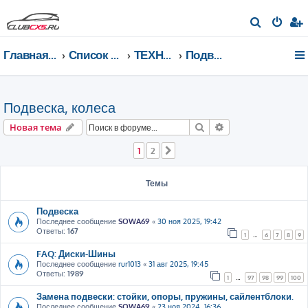
П
о
Главная страница
Список форумов
ТЕХНИЧЕСКИЙ РАЗДЕЛ
Подвеска, колеса
и
с
к
Подвеска, колеса
Поиск
Расширенный пои
Новая тема
1
2
След.
Темы
Подвеска
Последнее сообщение
SOWA69
«
30 ноя 2025, 19:42
Ответы:
167
1
…
6
7
8
9
FAQ: Диски-Шины
Последнее сообщение
rur1013
«
31 авг 2025, 19:45
Ответы:
1989
1
…
97
98
99
100
Замена подвески: стойки, опоры, пружины, сайлентблоки.
Последнее сообщение
SOWA69
«
23 ноя 2024, 16:36