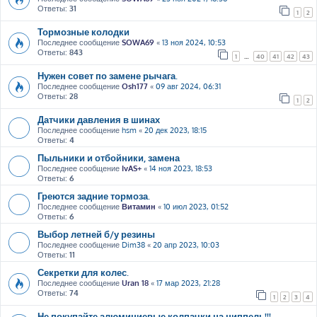
Ответы:
31
1
2
Тормозные колодки
Последнее сообщение
SOWA69
«
13 ноя 2024, 10:53
Ответы:
843
1
…
40
41
42
43
Нужен совет по замене рычага.
Последнее сообщение
Osh177
«
09 авг 2024, 06:31
Ответы:
28
1
2
Датчики давления в шинах
Последнее сообщение
hsm
«
20 дек 2023, 18:15
Ответы:
4
Пыльники и отбойники, замена
Последнее сообщение
IvAS+
«
14 ноя 2023, 18:53
Ответы:
6
Греются задние тормоза.
Последнее сообщение
Витамин
«
10 июл 2023, 01:52
Ответы:
6
Выбор летней б/у резины
Последнее сообщение
Dim38
«
20 апр 2023, 10:03
Ответы:
11
Секретки для колес.
Последнее сообщение
Uran 18
«
17 мар 2023, 21:28
Ответы:
74
1
2
3
4
Не покупайте алюминиевые колпачки на ниппель!!!