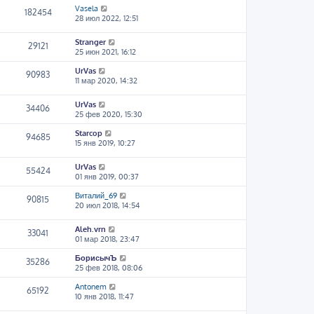
Vasela
182454
28 июл 2022, 12:51
Stranger
29121
25 июн 2021, 16:12
UrVas
90983
11 мар 2020, 14:32
UrVas
34406
25 фев 2020, 15:30
Starcop
94685
15 янв 2019, 10:27
UrVas
55424
01 янв 2019, 00:37
Виталий_69
90815
20 июл 2018, 14:54
Aleh.vrn
33041
01 мар 2018, 23:47
БорисычЪ
35286
25 фев 2018, 08:06
Antonem
65192
10 янв 2018, 11:47