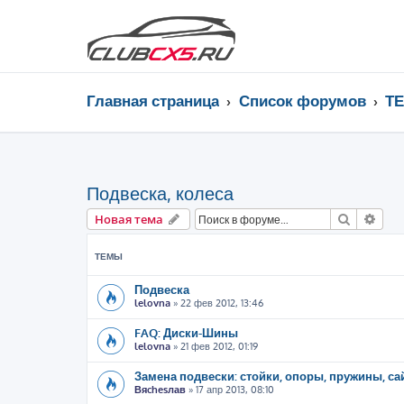
Главная страница
Список форумов
Т
Подвеска, колеса
Поиск
Рас
Новая тема
ТЕМЫ
Подвеска
lelovna
»
22 фев 2012, 13:46
FAQ: Диски-Шины
lelovna
»
21 фев 2012, 01:19
Замена подвески: стойки, опоры, пружины, са
Вяchesлав
»
17 апр 2013, 08:10