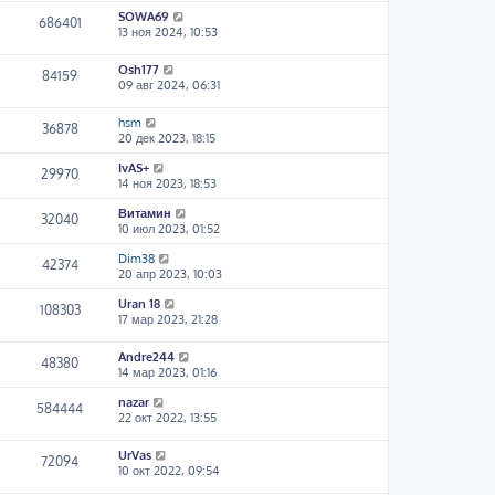
SOWA69
686401
13 ноя 2024, 10:53
Osh177
84159
09 авг 2024, 06:31
hsm
36878
20 дек 2023, 18:15
IvAS+
29970
14 ноя 2023, 18:53
Витамин
32040
10 июл 2023, 01:52
Dim38
42374
20 апр 2023, 10:03
Uran 18
108303
17 мар 2023, 21:28
Andre244
48380
14 мар 2023, 01:16
nazar
584444
22 окт 2022, 13:55
UrVas
72094
10 окт 2022, 09:54