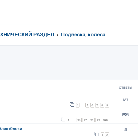
ЕХНИЧЕСКИЙ РАЗДЕЛ
Подвеска, колеса
ширенный поиск
ОТВЕТЫ
167
1
…
5
6
7
8
9
1989
1
…
96
97
98
99
100
йлентблоки.
31
1
2