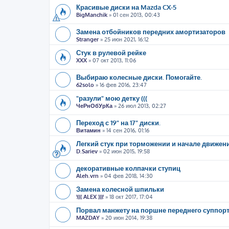
Красивые диски на Mazda CX-5
BigManchik
»
01 сен 2013, 00:43
Замена отбойников передних амортизаторов
Stranger
»
25 июн 2021, 16:12
Стук в рулевой рейке
XXX
»
07 окт 2013, 11:06
Выбираю колесные диски. Помогайте.
62solo
»
16 фев 2016, 23:47
"разули" мою детку (((
ЧеРнОбУрКа
»
26 июл 2013, 02:27
Переход с 19" на 17" диски.
Витамин
»
14 сен 2016, 01:16
Легкий стук при торможении и начале движен
D.Sariev
»
02 июн 2015, 19:58
декоративные колпачки ступиц
Aleh.vrn
»
04 фев 2018, 14:30
Замена колесной шпильки
!((( ALEX )))!
»
18 окт 2017, 17:04
Порвал манжету на поршне переднего суппорт
MAZDAY
»
20 июн 2014, 19:38