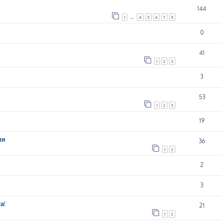
144
1
…
4
5
6
7
8
0
41
1
2
3
3
53
1
2
3
19
ия
36
1
2
2
3
а!
21
1
2