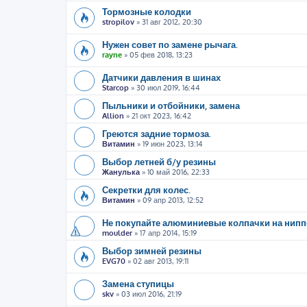
Тормозные колодки
stropilov
»
31 авг 2012, 20:30
Нужен совет по замене рычага.
rayne
»
05 фев 2018, 13:23
Датчики давления в шинах
Starcop
»
30 июл 2019, 16:44
Пыльники и отбойники, замена
Allion
»
21 окт 2023, 16:42
Греются задние тормоза.
Витамин
»
19 июн 2023, 13:14
Выбор летней б/у резины
Жанулька
»
10 май 2016, 22:33
Секретки для колес.
Витамин
»
09 апр 2013, 12:52
Не покупайте алюминиевые колпачки на ниппе
moulder
»
17 апр 2014, 15:19
Выбор зимней резины
EVG70
»
02 авг 2013, 19:11
Замена ступицы
skv
»
03 июл 2016, 21:19