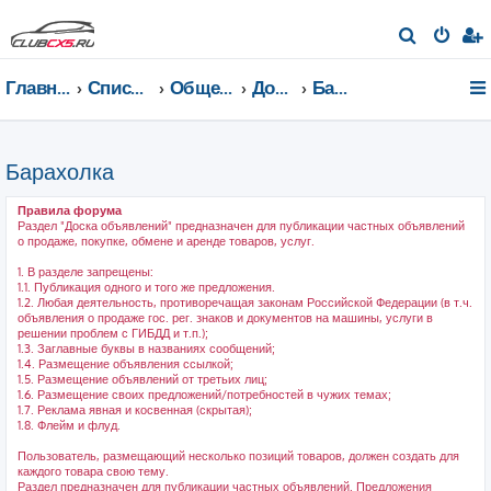
П
о
Главная страница
Список форумов
Общение на любые темы
Доска объявлений
Барахолка
и
с
к
Барахолка
Правила форума
Раздел "Доска объявлений" предназначен для публикации частных объявлений
о продаже, покупке, обмене и аренде товаров, услуг.
1. В разделе запрещены:
1.1. Публикация одного и того же предложения.
1.2. Любая деятельность, противоречащая законам Российской Федерации (в т.ч.
объявления о продаже гос. рег. знаков и документов на машины, услуги в
решении проблем с ГИБДД и т.п.);
1.3. Заглавные буквы в названиях сообщений;
1.4. Размещение объявления ссылкой;
1.5. Размещение объявлений от третьих лиц;
1.6. Размещение своих предложений/потребностей в чужих темах;
1.7. Реклама явная и косвенная (скрытая);
1.8. Флейм и флуд.
Пользователь, размещающий несколько позиций товаров, должен создать для
каждого товара свою тему.
Раздел предназначен для публикации частных объявлений. Предложения