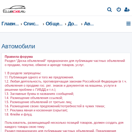
П
о
Главная страница
Список форумов
Общение на любые темы
Доска объявлений
Автомобили
и
с
к
Автомобили
Правила форума
Раздел "Доска объявлений" предназначен для публикации частных объявлений
о продаже, покупке, обмене и аренде товаров, услуг.
1. В разделе запрещены:
1.1. Публикация одного и того же предложения.
1.2. Любая деятельность, противоречащая законам Российской Федерации (в т.ч.
объявления о продаже гос. рег. знаков и документов на машины, услуги в
решении проблем с ГИБДД и т.п.);
1.3. Заглавные буквы в названиях сообщений;
1.4. Размещение объявления ссылкой;
1.5. Размещение объявлений от третьих лиц;
1.6. Размещение своих предложений/потребностей в чужих темах;
1.7. Реклама явная и косвенная (скрытая);
1.8. Флейм и флуд.
Пользователь, размещающий несколько позиций товаров, должен создать для
каждого товара свою тему.
Раздел предназначен для публикации частных объявлений. Предложения